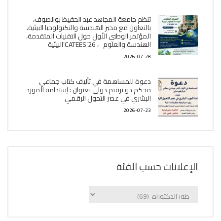
تنظم جامعة المجاهد عبد الحفيظ بوالصوف،
بالتعاون مع مخبر الھندسة والتكنولوجيا البیئیة،
المؤتمر الوطني الأول حول التقنيات المتقدمة،
الھندسة والعلوم ، CATEES’26’البیئية
2026-07-28
دعوة للمساهمة في تأليف كتاب جماعي
محكم ذو ترقيم دولي بعنوان : إستدامة المورد
البشري في عصر التحول الرقمي
2026-07-23
الإعلانات حسب الفئة
الإعلانات
حسب
الفئة