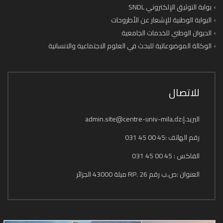
بوابة التوثيق الإلكتروني SNDL
البوابة الوطنية للإشعار عن الأطروحات
الديوان الوطني للخدمات الجامعية
الوكالة الموضوعاتية للبحث في العلوم الاجتماعية والانسانية
للاتصال
البريد.إ:admin.site@centre-univ-mila.dz
رقم الهاتف :45 00 45 031
الفاكس : 45 00 45 031
العنوان :ص.ب رقم 26 .RP ميلة 43000 الجزائر