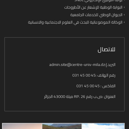
البوابة الوطنية للإشعار عن الأطروحات
الديوان الوطني للخدمات الجامعية
الوكالة الموضوعاتية للبحث في العلوم الاجتماعية والانسانية
للاتصال
البريد.إ:admin.site@centre-univ-mila.dz
رقم الهاتف :45 00 45 031
الفاكس : 45 00 45 031
العنوان :ص.ب رقم 26 .RP ميلة 43000 الجزائر