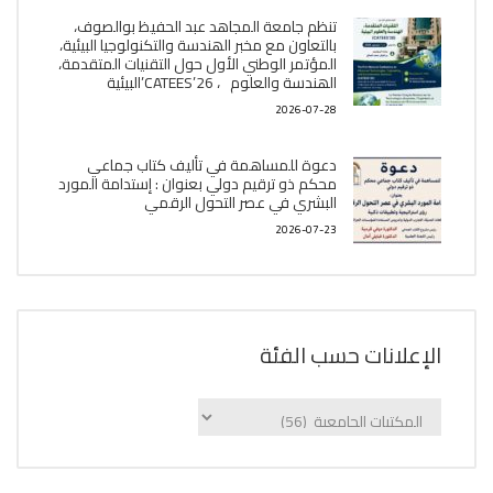
تنظم جامعة المجاهد عبد الحفيظ بوالصوف،
بالتعاون مع مخبر الھندسة والتكنولوجيا البیئیة،
المؤتمر الوطني الأول حول التقنيات المتقدمة،
الھندسة والعلوم ، CATEES’26’البیئية
2026-07-28
دعوة للمساهمة في تأليف كتاب جماعي
محكم ذو ترقيم دولي بعنوان : إستدامة المورد
البشري في عصر التحول الرقمي
2026-07-23
الإعلانات حسب الفئة
الإعلانات
حسب
الفئة