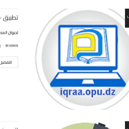
تطبيق – إق
لديوان المط
|
BY ADMIN
إ
التفصيل