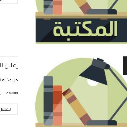
إعلان لل
من مكتبة ال
|
BY ADMIN
إ
التفصيل