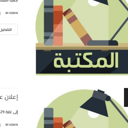
|
BY ADMIN
إ
التفصيل
إعلان عن
إلى غاية 29 جويلية 2020
|
BY ADMIN
إ