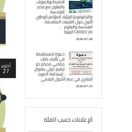
الحفيظ بوالصوف،
بالتعاون مع مخبر
الھندسة
والتكنولوجيا البیئیة، المؤتمر الوطني
الأول حول التقنيات المتقدمة،
الھندسة والعلوم ،
CATEES’26’البیئية
2026-07-28
دعوة للمساهمة
في تأليف كتاب
جماعي محكم ذو
أكتوبر
ترقيم دولي بعنوان
27
: إستدامة المورد
البشري في عصر التحول الرقمي
2026-07-23
الإعلانات حسب الفئة