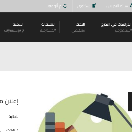
هيئة التدريس
شكاوي
م.ألومني
الدراسات في التدرج
البحث
العلاقات
التنمية
البيداغوجيا
العـلـمي
الخــــارجية
و اﻹستشراف
إعلان م
للطلبة
|
BY ADMIN
إ