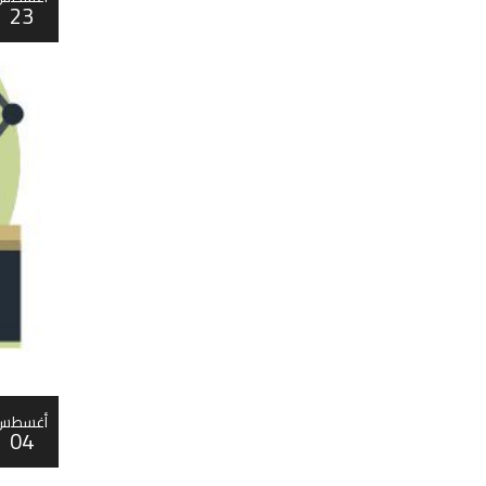
23
أغسطس
04