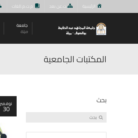
الرئيسية
ت.عن بعد
م.ت.م.للغات
جامعة
ميلة
المكتبات الجامعية
بحث
نوفمبر
30