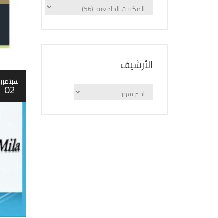
الإعلانات
حسب
الفئة
اﻷرشيف
سبتمبر
02
اﻷرشيف