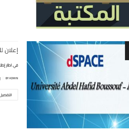
إعلان لل
في اطار إطلاق
|
BY ADMIN
إ
التفصيل