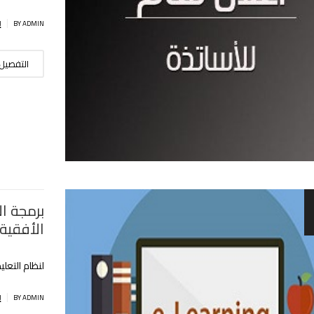
|
BY ADMIN
إ
التفصيل
برمجة ال
الأفقية
لنظام التعلي
|
BY ADMIN
إ