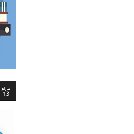
فبراير
13