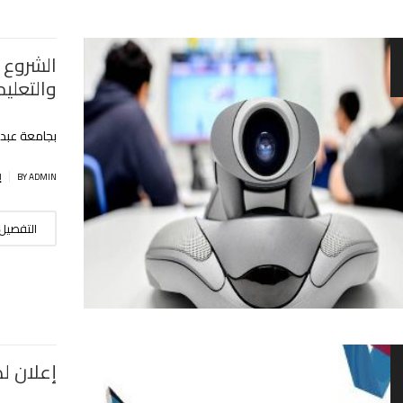
الشروع 
والتعليم المتلفز
بجامعة عبد
|
BY ADMIN
إ
التفصيل
إعلان ل