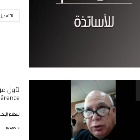
التفصيل
érence)
لتنظيم الإج
|
BY ADMIN
إ