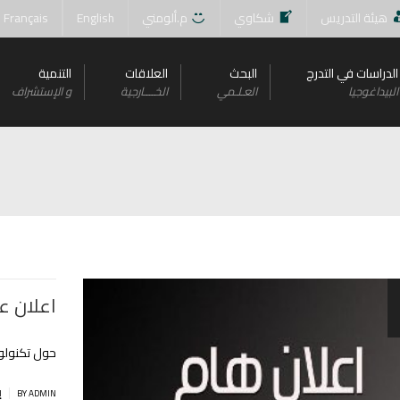
هيئة التدريس
شكاوي
م.ألومني
English
Français
الدراسات في التدرج
البحث
العلاقات
التنمية
البيداغوجيا
العـلـمي
الخــــارجية
و اﻹستشراف
اعلان ع
حول تكنولوجيا التع
|
BY ADMIN
إ