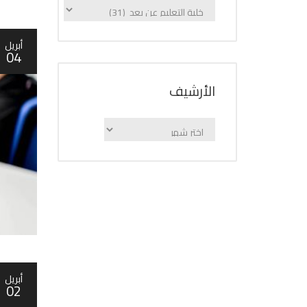
الإعلانات
حسب
الفئة
أبريل
04
اﻷرشيف
اﻷرشيف
أبريل
02