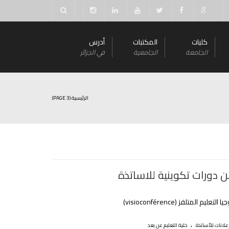
كليات
المكتبات
أدرس
الجامعة
الجامعية
في الجزائر
الرئيسية
(PAGE 3)
ن دورات تكوينية للاساتذة
ليم المتلفز (visioconférence)
.
علانات للأساتذة
خلية التعليم عن بعد