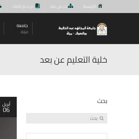
الرئيسية
ت.عن بعد
م.ت.م.للغات
جامعة
ميلة
خلية التعليم عن بعد
بحث
أبريل
06