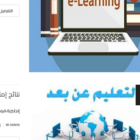
التفصيل
نتائج إم
إنجليزية،فرن
|
BY ADMIN
إ