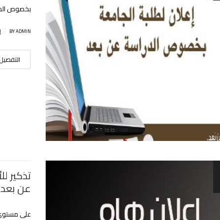
بخصوص الدر
|
BY ADMIN
إ
التفصيل
تذكير ل
عن بعد
على مستوى ا