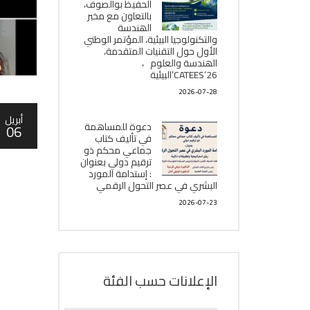
الحفيظ بوالصوف،
بالتعاون مع مخبر
الھندسة
والتكنولوجيا البیئیة، المؤتمر الوطني
الأول حول التقنيات المتقدمة،
الھندسة والعلوم ،
CATEES’26’البیئية
2026-07-28
أبريل
دعوة للمساهمة
06
في تأليف كتاب
جماعي محكم ذو
ترقيم دولي بعنوان
: إستدامة المورد
البشري في عصر التحول الرقمي
2026-07-23
الإعلانات حسب الفئة