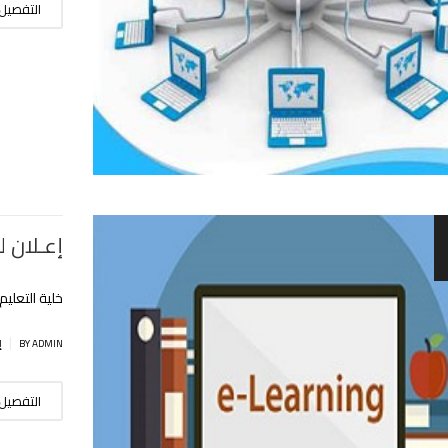
التفصيل
إعـلان 
خلية التعليم
|
BY ADMIN
إ
التفصيل