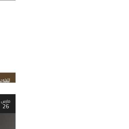
مارس
26