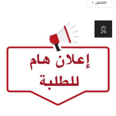
التفصيل
يناير
26