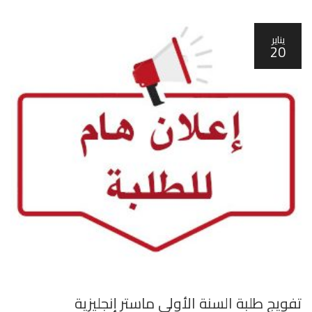
يناير
20
تفويج طلبة السنة الأولى ماستر إنجليزية