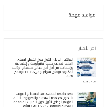
مواعيد مهمة
آخر الأخبار
الملتقى الوطني الأول حول القطاع الوطني
للحليب: تحديات علمية، تكنولوجية و إقتصادية
وإجتماعية من أجل أمن غذائي مستدام . برئاسة
الدكتورة نويشي سهام يومي 10-11 نوفمبر
2026
2026-07-28
تنظم جامعة المجاهد عبد الحفيظ بوالصوف،
بالتعاون مع مخبر الھندسة والتكنولوجيا البیئیة،
المؤتمر الوطني الأول حول التقنيات المتقدمة،
الھندسة والعلوم ، CATEES’26’البیئية