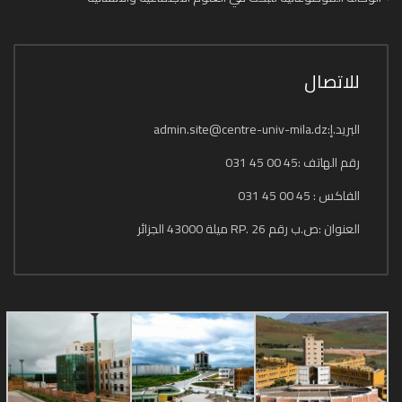
للاتصال
البريد.إ:admin.site@centre-univ-mila.dz
رقم الهاتف :45 00 45 031
الفاكس : 45 00 45 031
العنوان :ص.ب رقم 26 .RP ميلة 43000 الجزائر