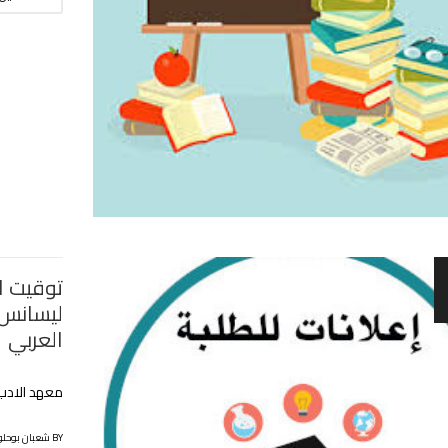
توقيت ال
ليسانس 
العربي
معهد الادب
BY شعبان بوحلوفة