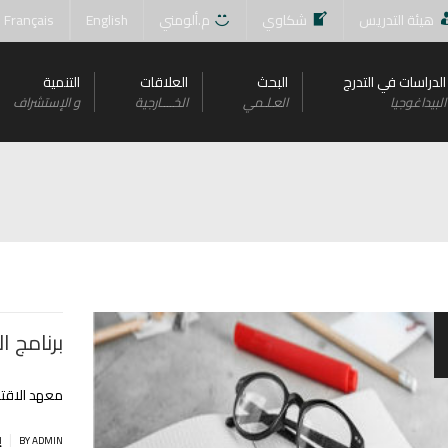
هيئة التدريس
شكاوي
م.ألومني
English
Français
الدراسات في التدرج
البحث
العلاقات
التنمية
البيداغوجيا
العـلـمي
الخــــارجية
و اﻹستشراف
برنامج ا
معهد الاقتص
|
BY ADMIN
إ