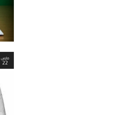
مارس
22