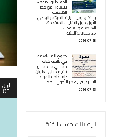
الحفيظ بوالصوف،
بالتعاون مع مخبر
الھندسة
والتكنولوجيا البیئیة، المؤتمر الوطني
الأول حول التقنيات المتقدمة،
الھندسة والعلوم ،
CATEES’26’البیئية
2026-07-28
دعوة للمساهمة
في تأليف كتاب
جماعي محكم ذو
ترقيم دولي بعنوان
: إستدامة المورد
البشري في عصر التحول الرقمي
أبريل
05
2026-07-23
الإعلانات حسب الفئة