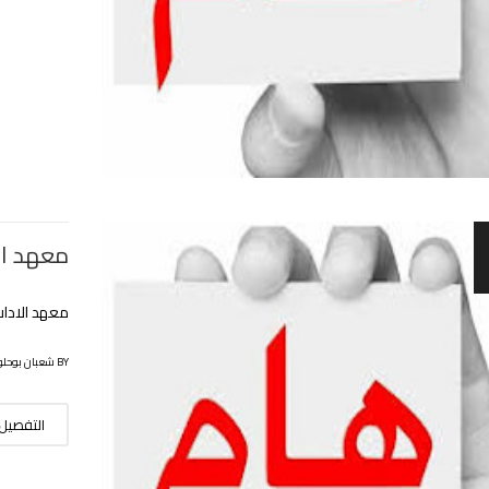
معهد الا
معهد الاداب
BY شعبان بوحلوفة
التفصيل