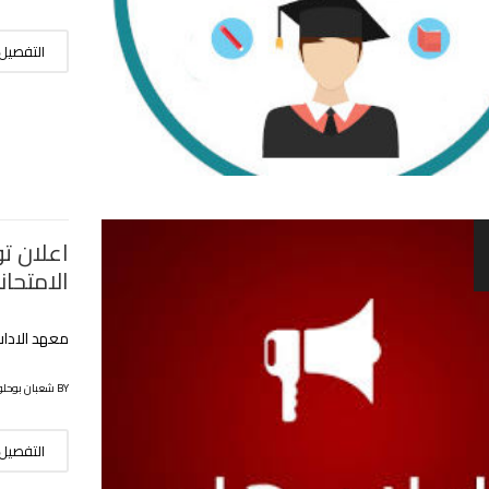
التفصيل
اعلان ت
الامتحان
معهد الاداب
BY شعبان بوحلوفة
التفصيل