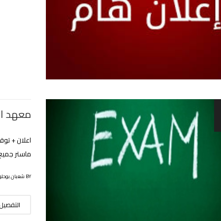
معهد ال
اعلان + توق
ماستر جميع
BY شعبان بوحلوفة
التفصيل