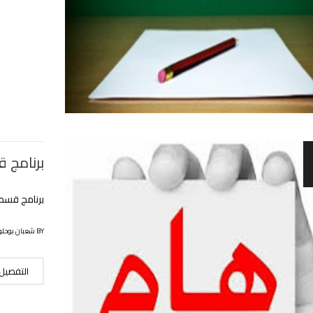
برنامج ق
برنامج قسم ا
BY شعبان بوحلوفة
التفصيل