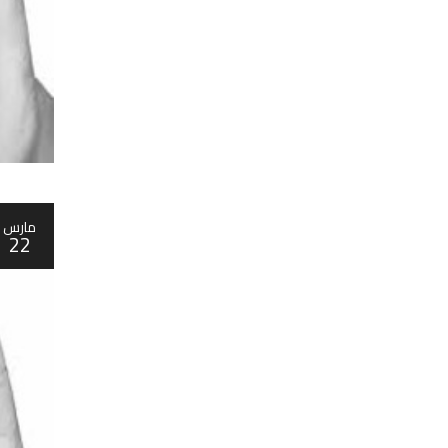
مارس
22