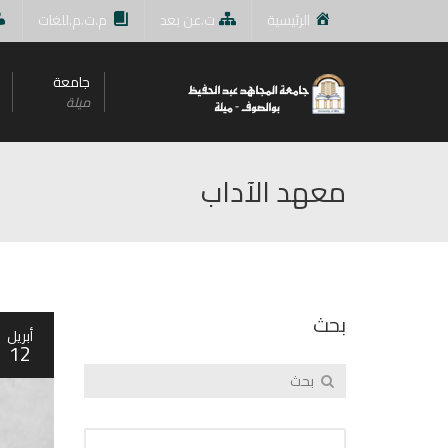
الرئيسية
ت.عن بعد
م.ت.م.للغات
جامعة
ميلة
معهد الآداب
بحث
أبريل
12