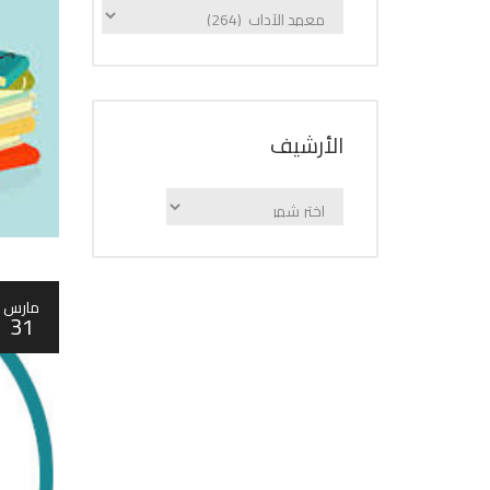
الإعلانات
حسب
الفئة
اﻷرشيف
اﻷرشيف
مارس
31