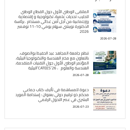
الملتقى الوطني الأول حول القطاع الوطني
للحليب: تحديات علمية، تكنولوجية و إقتصادية
وإجتماعية من أجل أمن غذائي مستدام . برئاسة
الدكتورة نويشي سهام يومي 10-11 نوفمبر
2026
2026-07-28
تنظم جامعة المجاهد عبد الحفيظ بوالصوف،
بالتعاون مع مخبر الھندسة والتكنولوجيا البیئیة،
المؤتمر الوطني الأول حول التقنيات المتقدمة،
الھندسة والعلوم ، CATEES’26’البیئية
2026-07-28
دعوة للمساهمة في تأليف كتاب جماعي
محكم ذو ترقيم دولي بعنوان : إستدامة المورد
البشري في عصر التحول الرقمي
2026-07-23