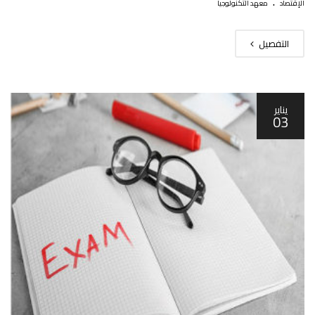
.
الإقتصاد
معهد التكنولوجيا
التفصيل
يناير
03