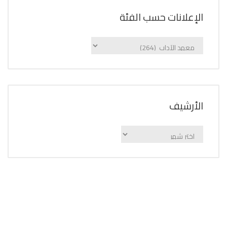
الإعلانات حسب الفئة
الإعلانات
حسب
الفئة
اﻷرشيف
اﻷرشيف