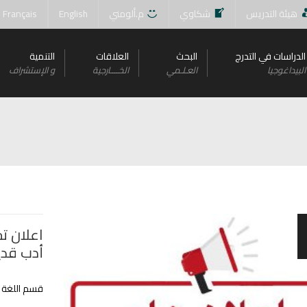
هيئة التدريس
شكاوي
م.ألومني
English
Français
الدراسات في التدرج
البحث
العلاقات
التنمية
البيداغوجيا
العـلـمي
الخــــارجية
و اﻹستشراف
اعلان ت
أدب قديم فوج 2
قسم اللغة و