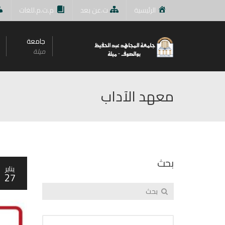
الرئيسية
ت.عن بعد
م.ت.م.للغات
جامعة
ميلة
معهد الآداب
بحث
يناير
27