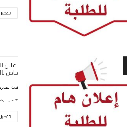
التفصيل
اعلان لل
خاص بال
نيابة المدي
BY محرر الموقع
التفصيل