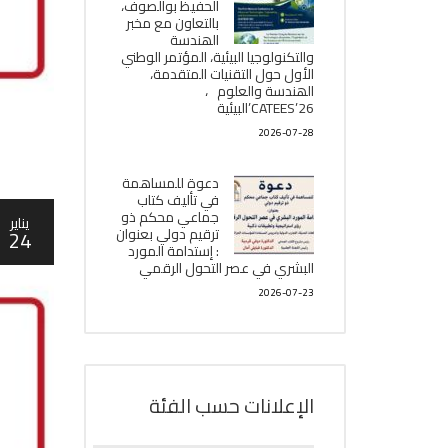
الحفيظ بوالصوف،
بالتعاون مع مخبر
الھندسة
والتكنولوجيا البیئیة، المؤتمر الوطني
الأول حول التقنيات المتقدمة،
الھندسة والعلوم ،
CATEES’26’البیئية
2026-07-28
دعوة للمساهمة
في تأليف كتاب
جماعي محكم ذو
يناير
ترقيم دولي بعنوان
24
: إستدامة المورد
البشري في عصر التحول الرقمي
2026-07-23
الإعلانات حسب الفئة