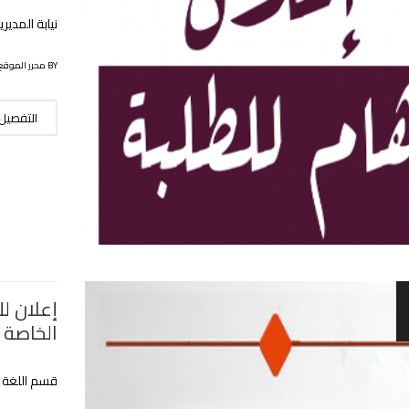
نيابة المدي
BY محرر الموقع
التفصيل
إعلان لل
الخاصة ب
قسم اللغة و