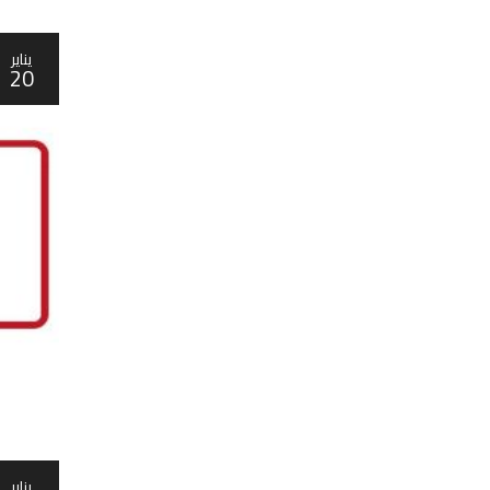
يناير
20
يناير