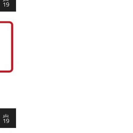
19
يناير
19