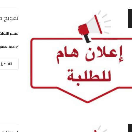
تفويج طل
قسم اللغات ا
BY محرر الموقع
التفصيل