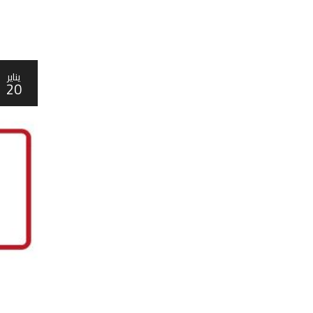
يناير
20