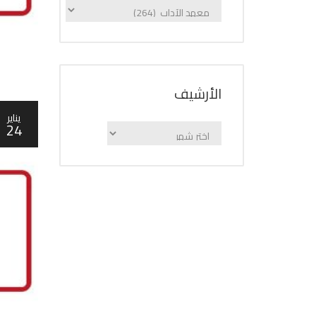
الإعلانات
حسب
الفئة
اﻷرشيف
يناير
24
اﻷرشيف