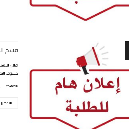
قسم الل
اعلان للاست
كشوف النقا
|
BY ADMIN
إ
التفصيل