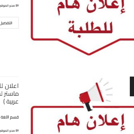
BY محرر الموقع
التفصيل
اعلان ل
ماستر لس
عربية )
قسم اللغة و
BY محرر الموقع