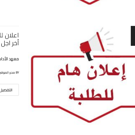
أخر اجل 
معهد الأداب
BY محرر الموقع
التفصيل