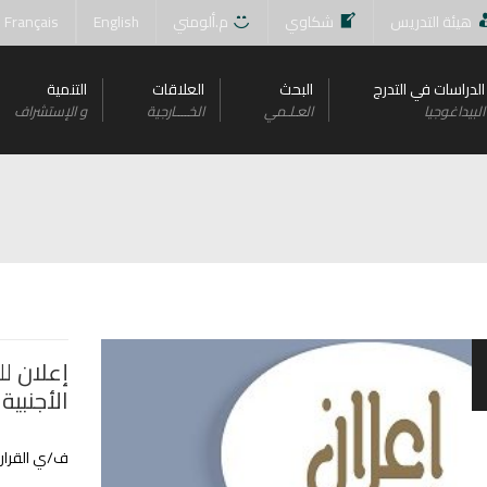
هيئة التدريس
شكاوي
م.ألومني
English
Français
الدراسات في التدرج
البحث
العلاقات
التنمية
البيداغوجيا
العـلـمي
الخــــارجية
و اﻹستشراف
إعلان ل
اﻷجنبية
ف/ي القرارت