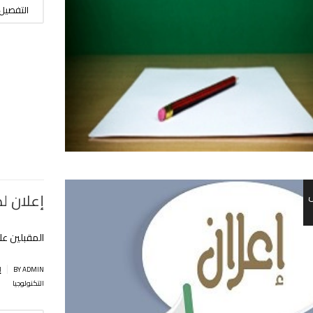
التفصيل
إعلان لط
المقبلين عل
|
BY ADMIN
إ
التكنولوجيا