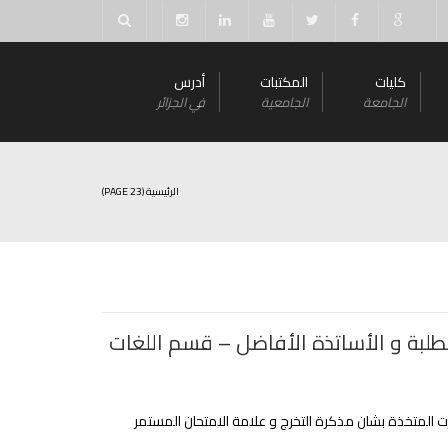
كليات
المكتبات
أدرس
الجامعة
الجامعية
في الجزائر
الرئيسية
(PAGE 23)
لطلبة و اﻷساتذة اﻷفاضل – قسم اللغات
 المتخذة بشان مذكرة التخرج و علامة الامتحان المستمر