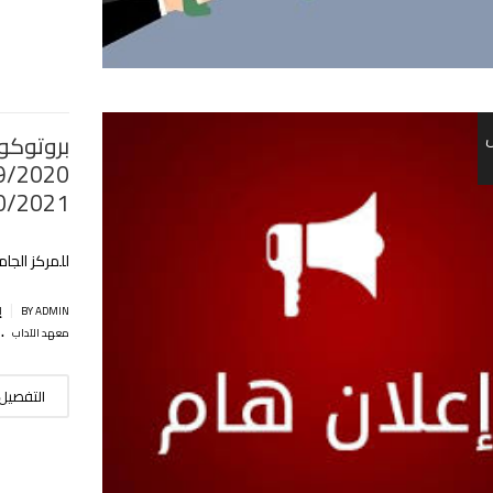
بروتوكول
0/2021
للمركز الجا
|
BY ADMIN
إ
.
معهد الآداب
التفصيل