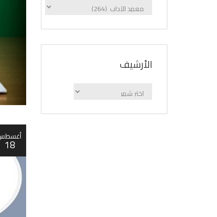
الإعلانات
حسب
الفئة
اﻷرشيف
اﻷرشيف
أغسطس
18