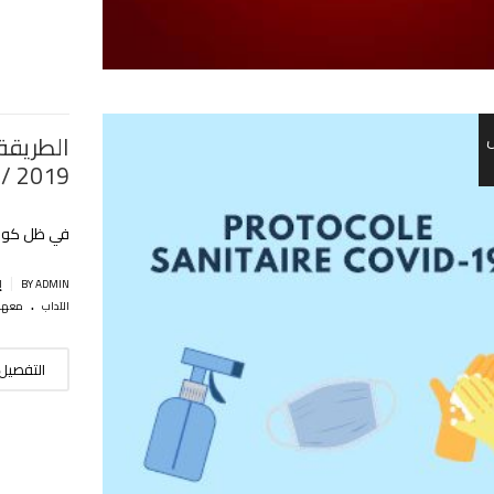
الطريقة 
2019 / 2020 والدخول الجامعي 2020 / 2021
في ظل كوفيد
|
BY ADMIN
إ
.
الآداب
معهد 
التفصيل