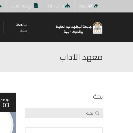
الرئيسية
ت.عن بعد
م.ت.م.للغات
جامعة
ميلة
معهد الآداب
بحث
سبتمبر
03