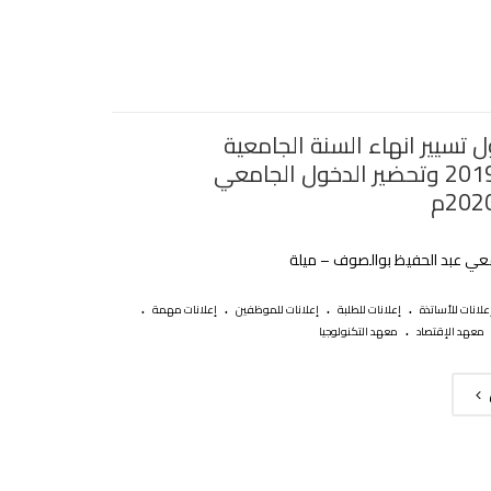
 تسيير انهاء السنة الجامعية
2019/2020 وتحضير الدخول الجامعي
202م
معي عبد الحفيظ بوالصوف – ميلة
.
.
.
.
علانات للأساتذة
إعلانات للطلبة
إعلانات للموظفين
إعلانات مهمة
.
معهد الإقتصاد
معهد التكنولوجيا