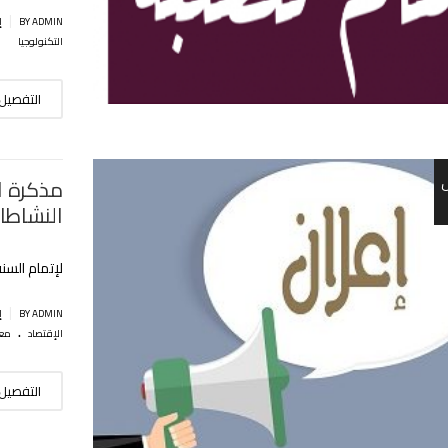
|
BY ADMIN
إ
التكنولوجيا
التفصيل
مذكرة ا
النشاطا
لإتمام السنة الجا
|
BY ADMIN
إ
.
الإقتصاد
معه
التفصيل