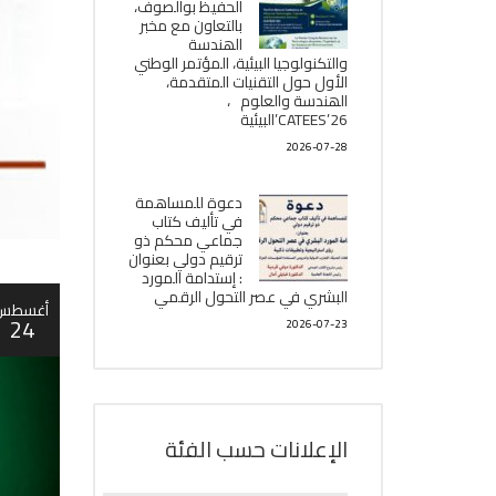
الحفيظ بوالصوف،
بالتعاون مع مخبر
الھندسة
والتكنولوجيا البیئیة، المؤتمر الوطني
الأول حول التقنيات المتقدمة،
الھندسة والعلوم ،
CATEES’26’البیئية
2026-07-28
دعوة للمساهمة
في تأليف كتاب
جماعي محكم ذو
ترقيم دولي بعنوان
: إستدامة المورد
البشري في عصر التحول الرقمي
أغسطس
24
2026-07-23
الإعلانات حسب الفئة