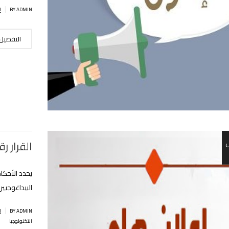
|
BY ADMIN
إ
التفصيل
القرار رقم 633 المؤرخ في 26
يحدد الأحكام
البيداغوجيين
|
BY ADMIN
إ
التكنولوجيا