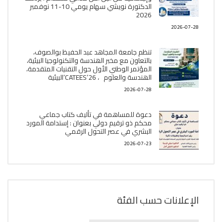
الدكتورة نويشي سهام يومي 10-11 نوفمبر
2026
2026-07-28
تنظم جامعة المجاهد عبد الحفيظ بوالصوف،
بالتعاون مع مخبر الھندسة والتكنولوجيا البیئیة،
المؤتمر الوطني الأول حول التقنيات المتقدمة،
الھندسة والعلوم ، CATEES’26’البیئية
2026-07-28
دعوة للمساهمة في تأليف كتاب جماعي
محكم ذو ترقيم دولي بعنوان : إستدامة المورد
البشري في عصر التحول الرقمي
2026-07-23
الإعلانات حسب الفئة