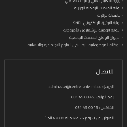
وزارة التعليم العالي و البحث العلمي
بوابة المنصات الرقمية الوزارية
جامعات جزائرية
بوابة التوثيق الإلكتروني SNDL
البوابة الوطنية للإشعار عن الأطروحات
الديوان الوطني للخدمات الجامعية
الوكالة الموضوعاتية للبحث في العلوم الاجتماعية والانسانية
للاتصال
البريد.إ:admin.site@centre-univ-mila.dz
رقم الهاتف :45 00 45 031
الفاكس : 45 00 45 031
العنوان :ص.ب رقم 26 .RP ميلة 43000 الجزائر