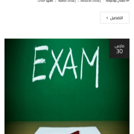
BY شعبان بوحلوفة
إعلانات للأساتذة
إعلانات للطلبة
معهد الآداب
التفصيل
مارس
30