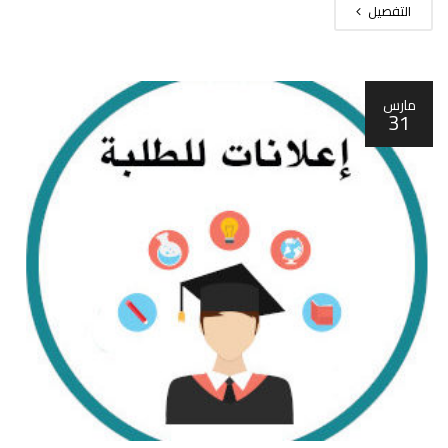
التفصيل
مارس
31