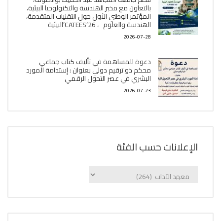
بالتعاون مع مخبر الھندسة والتكنولوجيا البیئیة،
المؤتمر الوطني الأول حول التقنيات المتقدمة،
الھندسة والعلوم ، CATEES’26’البیئية
2026-07-28
دعوة للمساهمة في تأليف كتاب جماعي
محكم ذو ترقيم دولي بعنوان : إستدامة المورد
البشري في عصر التحول الرقمي
2026-07-23
الإعلانات حسب الفئة
الإعلانات
حسب
الفئة