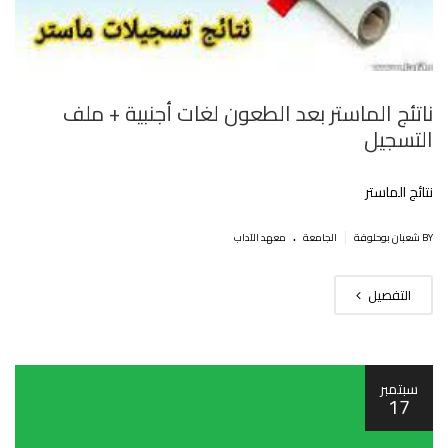
ناتئج الماستر بعد الطعون لغات أجنبية + ملف
التسجيل‎
نتائج الماستر
.
|
BY شعبان بوحلوفة
الجامعة
معهد الآداب
التفصيل
سبتمبر
17