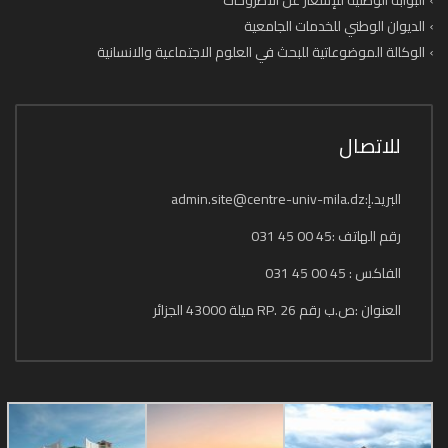
البوابة الوطنية للإشعار عن الأطروحات
الديوان الوطني للخدمات الجامعية
الوكالة الموضوعاتية للبحث في العلوم الاجتماعية والانسانية
للاتصال
البريد.إ:admin.site@centre-univ-mila.dz
رقم الهاتف :45 00 45 031
الفاكس : 45 00 45 031
العنوان :ص.ب رقم 26 .RP ميلة 43000 الجزائر