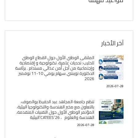
آخر الأخبار
الملتقى الوطني الأول حول القطاع الوطني
للحليب: تحديات علمية، تكنولوجية و إقتصادية
وإجتماعية من أجل أمن غذائي مستدام . برئاسة
الدكتورة نويشي سهام يومي 10-11 نوفمبر
2026
2026-07-28
تنظم جامعة المجاهد عبد الحفيظ بوالصوف،
بالتعاون مع مخبر الھندسة والتكنولوجيا البیئیة،
المؤتمر الوطني الأول حول التقنيات المتقدمة،
الھندسة والعلوم ، CATEES’26’البیئية
2026-07-28