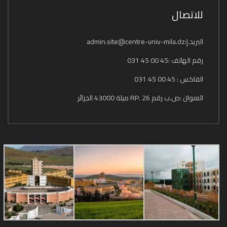
للاتصال
البريد.إ:admin.site@centre-univ-mila.dz
رقم الهاتف :45 00 45 031
الفاكس : 45 00 45 031
العنوان :ص.ب رقم 26 .RP ميلة 43000 الجزائر