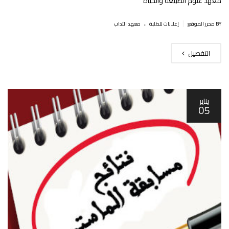
معهد علوم الطبيعة والحياة
.
|
BY محرر الموقع
إعلانات للطلبة
معهد الآداب
التفصيل
يناير
05