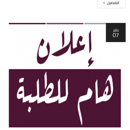
التفصيل
يناير
07