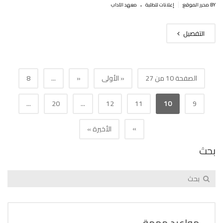
.
|
BY محرر الموقع
إعلانات للطلبة
معهد الآداب
التفصيل
الصفحة 10 من 27
« الأولى
«
...
8
...
20
...
12
11
10
9
»
الأخيرة »
بحث
مواعيد مهمة