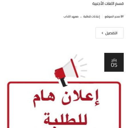
قسم اللغات الأجنبية
.
|
BY محرر الموقع
إعلانات للطلبة
معهد الآداب
التفصيل
يناير
05