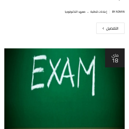
.
|
BY ADMIN
إعلانات للطلبة
معهد التكنولوجيا
التفصيل
ماي
18