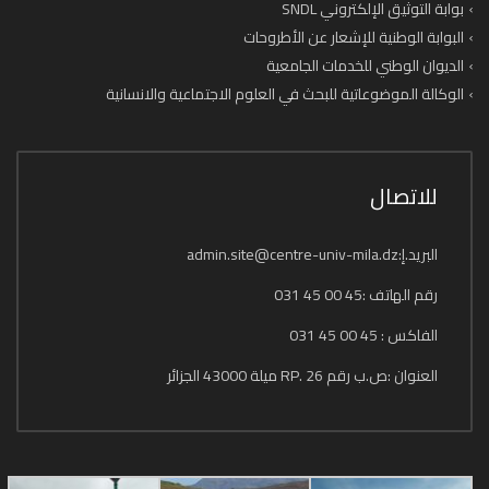
بوابة التوثيق الإلكتروني SNDL
البوابة الوطنية للإشعار عن الأطروحات
الديوان الوطني للخدمات الجامعية
الوكالة الموضوعاتية للبحث في العلوم الاجتماعية والانسانية
للاتصال
البريد.إ:admin.site@centre-univ-mila.dz
رقم الهاتف :45 00 45 031
الفاكس : 45 00 45 031
العنوان :ص.ب رقم 26 .RP ميلة 43000 الجزائر