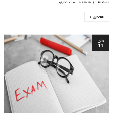
.
|
BY ADMIN
إعلانات للطلبة
معهد التكنولوجيا
التفصيل
ماي
11