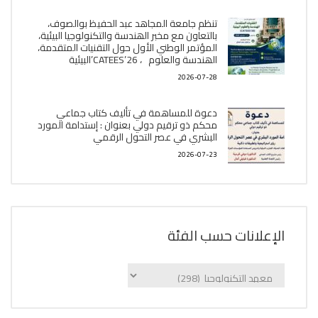
تنظم جامعة المجاهد عبد الحفيظ بوالصوف،
بالتعاون مع مخبر الھندسة والتكنولوجيا البیئیة،
المؤتمر الوطني الأول حول التقنيات المتقدمة،
الھندسة والعلوم ، CATEES’26’البیئية
2026-07-28
دعوة للمساهمة في تأليف كتاب جماعي
محكم ذو ترقيم دولي بعنوان : إستدامة المورد
البشري في عصر التحول الرقمي
2026-07-23
الإعلانات حسب الفئة
الإعلانات
حسب
الفئة