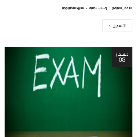
.
|
BY محرر الموقع
إعلانات للطلبة
معهد التكنولوجيا
التفصيل
ديسمبر
08