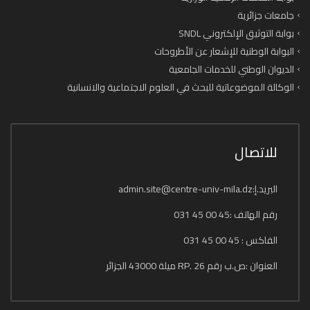
جامعات جزائرية
بوابة التوثيق الإلكتروني SNDL
البوابة الوطنية للإشعار عن الأطروحات
الديوان الوطني للخدمات الجامعية
الوكالة الموضوعاتية للبحث في العلوم الاجتماعية والانسانية
للاتصال
البريد.إ:admin.site@centre-univ-mila.dz
رقم الهاتف :45 00 45 031
الفاكس : 45 00 45 031
العنوان :ص.ب رقم 26 .RP ميلة 43000 الجزائر