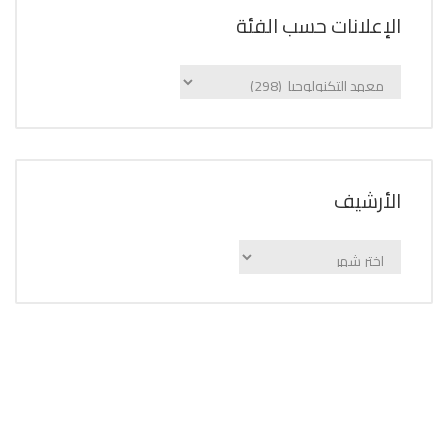
الإعلانات حسب الفئة
الإعلانات
حسب
الفئة
اﻷرشيف
اﻷرشيف