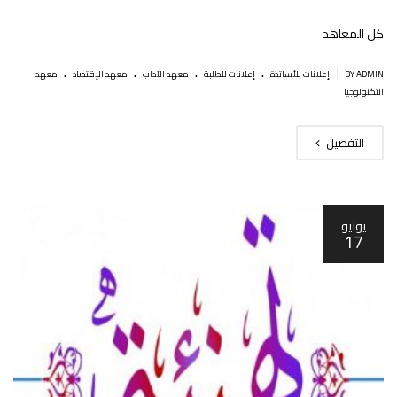
كل المعاهد
.
.
.
.
|
BY ADMIN
إعلانات للأساتذة
إعلانات للطلبة
معهد الآداب
معهد الإقتصاد
معهد
التكنولوجيا
التفصيل
يونيو
17