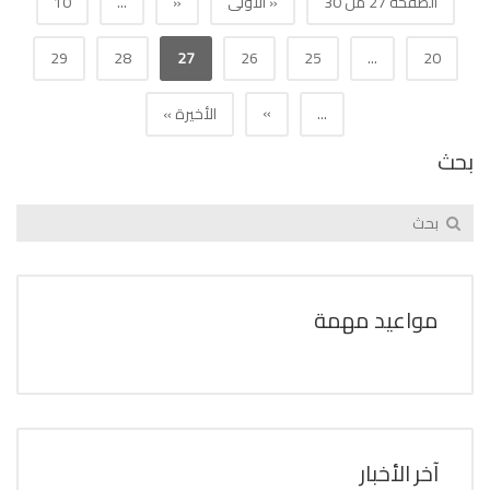
الصفحة 27 من 30
« الأولى
«
...
10
29
28
27
26
25
...
20
»
...
الأخيرة »
بحث
مواعيد مهمة
آخر الأخبار