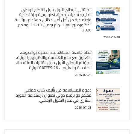
الملتقى الوطني الأول حول القطاع الوطني
للحليب: تحديات علمية، تكنولوجية و إقتصادية
وإجتماعية من أجل أمن غذائي مستدام . برئاسة
الدكتورة نويشي سهام يومي 10-11 نوفمبر
2026
2026-07-28
تنظم جامعة المجاهد عبد الحفيظ بوالصوف،
بالتعاون مع مخبر الھندسة والتكنولوجيا البیئیة،
المؤتمر الوطني الأول حول التقنيات المتقدمة،
الھندسة والعلوم ، CATEES’26’البیئية
2026-07-28
دعوة للمساهمة في تأليف كتاب جماعي
محكم ذو ترقيم دولي بعنوان : إستدامة المورد
البشري في عصر التحول الرقمي
2026-07-23