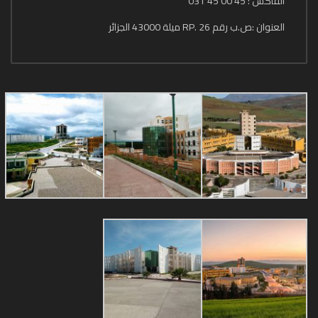
الفاكس : 45 00 45 031
العنوان :ص.ب رقم 26 .RP ميلة 43000 الجزائر