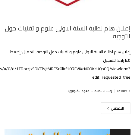
إعلان هام لطلبة السنة الاولى علوم و تقنيات حول
التوجيه
إعلان هام لطلبة السنة الاولى علوم و تقنيات حول التوجيه للتحميل: إضغط
هنا رابط التسجيل
rms/u/0/d/1TDoccjxSDkTTsJtMRESr0lIcf10RFViXcN0OKcU0pCQ/viewform?
edit_requested=true
.
|
BY ADMIN
إعلانات للطلبة
معهد التكنولوجيا
التفصيل