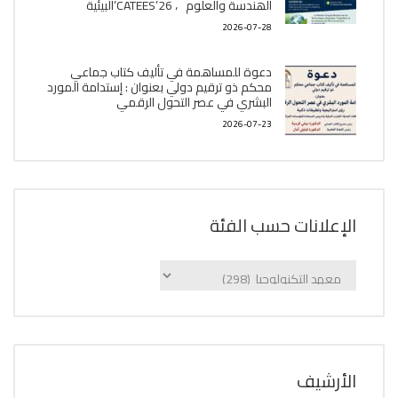
الھندسة والعلوم ، CATEES’26’البیئية
2026-07-28
دعوة للمساهمة في تأليف كتاب جماعي
محكم ذو ترقيم دولي بعنوان : إستدامة المورد
البشري في عصر التحول الرقمي
2026-07-23
الإعلانات حسب الفئة
الإعلانات
حسب
الفئة
اﻷرشيف