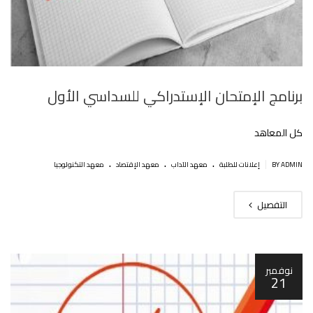
برنامج اﻹمتحان اﻹستدراكي للسداسي اﻷول
كل المعاهد
.
.
.
|
BY ADMIN
إعلانات للطلبة
معهد الآداب
معهد الإقتصاد
معهد التكنولوجيا
التفصيل
نوفمبر
21