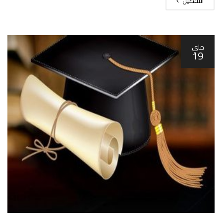
التفصيل
ماي
19