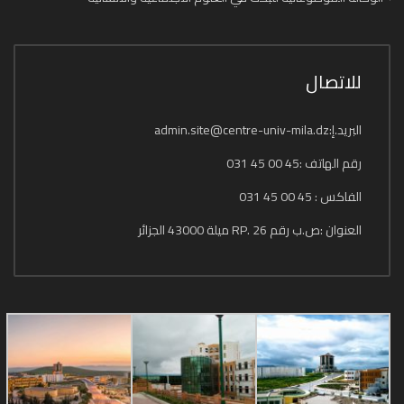
للاتصال
البريد.إ:admin.site@centre-univ-mila.dz
رقم الهاتف :45 00 45 031
الفاكس : 45 00 45 031
العنوان :ص.ب رقم 26 .RP ميلة 43000 الجزائر