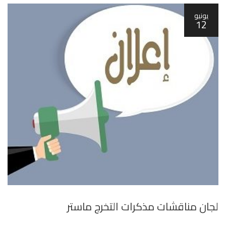
يونيو
12
لجان مناقشات مذكرات التخرج ماستر