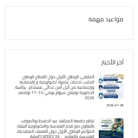
مواعيد مهمة
آخر الأخبار
الملتقى الوطني الأول حول القطاع الوطني
للحليب: تحديات علمية، تكنولوجية و إقتصادية
وإجتماعية من أجل أمن غذائي مستدام . برئاسة
الدكتورة نويشي سهام يومي 10-11 نوفمبر
2026
2026-07-28
تنظم جامعة المجاهد عبد الحفيظ بوالصوف،
بالتعاون مع مخبر الھندسة والتكنولوجيا البیئیة،
المؤتمر الوطني الأول حول التقنيات المتقدمة،
الھندسة والعلوم ، CATEES’26’البیئية