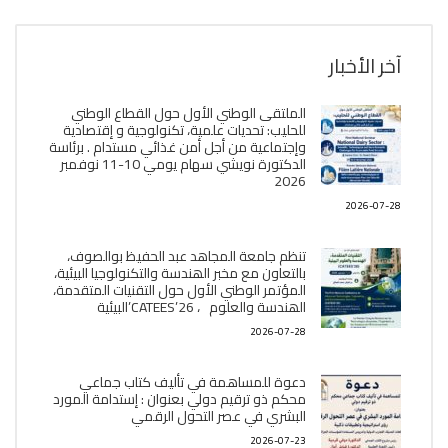
آخر الأخبار
الملتقى الوطني الأول حول القطاع الوطني
للحليب: تحديات علمية، تكنولوجية و إقتصادية
وإجتماعية من أجل أمن غذائي مستدام . برئاسة
الدكتورة نويشي سهام يومي 10-11 نوفمبر
2026
2026-07-28
تنظم جامعة المجاهد عبد الحفيظ بوالصوف،
بالتعاون مع مخبر الھندسة والتكنولوجيا البیئیة،
المؤتمر الوطني الأول حول التقنيات المتقدمة،
الھندسة والعلوم ، CATEES’26’البیئية
2026-07-28
دعوة للمساهمة في تأليف كتاب جماعي
محكم ذو ترقيم دولي بعنوان : إستدامة المورد
البشري في عصر التحول الرقمي
2026-07-23