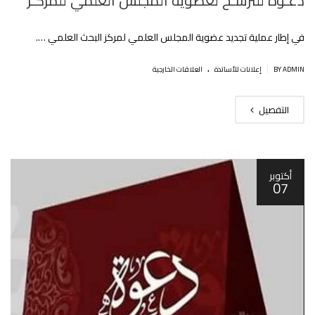
دعـوة للترشـح لعضوية المجلس العلمي للمركـز
في إطار عملية تجديد عضوية المجلس العلمي لمركز البحث العلمي ….
.
|
BY ADMIN
إعلانات للأساتذة
العلاقات الخارجية
التفصيل
أكتوبر
07