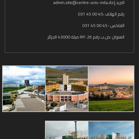
البريد.إ:admin.site@centre-univ-mila.dz
رقم الهاتف :45 00 45 031
الفاكس : 45 00 45 031
العنوان :ص.ب رقم 26 .RP ميلة 43000 الجزائر