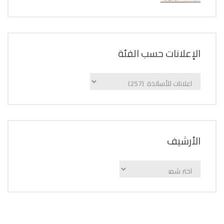
الإعلانات حسب الفئة
الإعلانات
حسب
الفئة
اﻷرشيف
اﻷرشيف