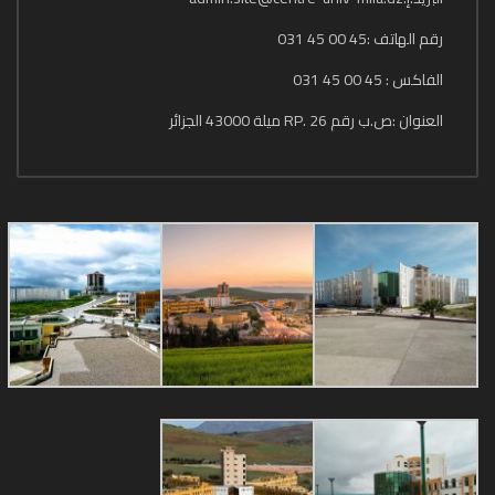
رقم الهاتف :45 00 45 031
الفاكس : 45 00 45 031
العنوان :ص.ب رقم 26 .RP ميلة 43000 الجزائر