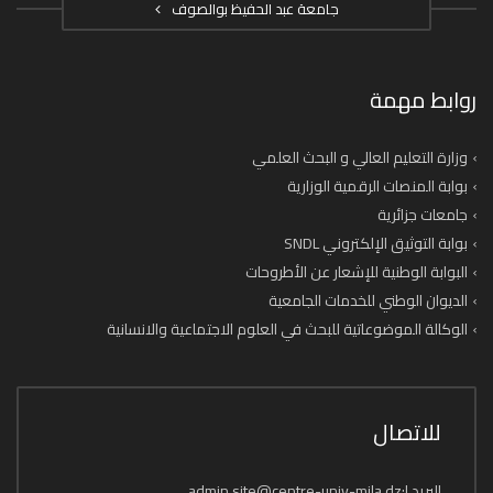
جامعة عبد الحفيظ بوالصوف
روابط مهمة
وزارة التعليم العالي و البحث العلمي
بوابة المنصات الرقمية الوزارية
جامعات جزائرية
بوابة التوثيق الإلكتروني SNDL
البوابة الوطنية للإشعار عن الأطروحات
الديوان الوطني للخدمات الجامعية
الوكالة الموضوعاتية للبحث في العلوم الاجتماعية والانسانية
للاتصال
البريد.إ:admin.site@centre-univ-mila.dz