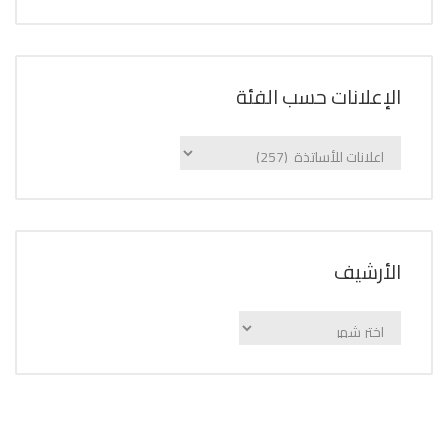
الإعلانات حسب الفئة
الإعلانات
حسب
الفئة
اﻷرشيف
اﻷرشيف