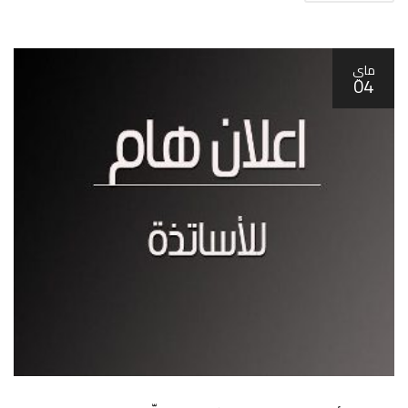
ماي
04