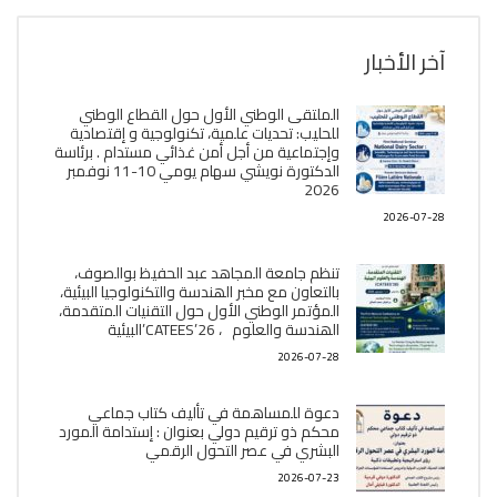
آخر الأخبار
الملتقى الوطني الأول حول القطاع الوطني
للحليب: تحديات علمية، تكنولوجية و إقتصادية
وإجتماعية من أجل أمن غذائي مستدام . برئاسة
الدكتورة نويشي سهام يومي 10-11 نوفمبر
2026
2026-07-28
تنظم جامعة المجاهد عبد الحفيظ بوالصوف،
بالتعاون مع مخبر الھندسة والتكنولوجيا البیئیة،
المؤتمر الوطني الأول حول التقنيات المتقدمة،
الھندسة والعلوم ، CATEES’26’البیئية
2026-07-28
دعوة للمساهمة في تأليف كتاب جماعي
محكم ذو ترقيم دولي بعنوان : إستدامة المورد
البشري في عصر التحول الرقمي
2026-07-23