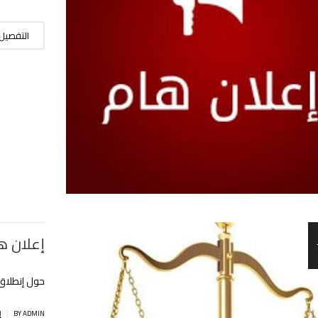
التفصيل
إعلان ه
حول إنطلاق 
|
BY ADMIN
إ