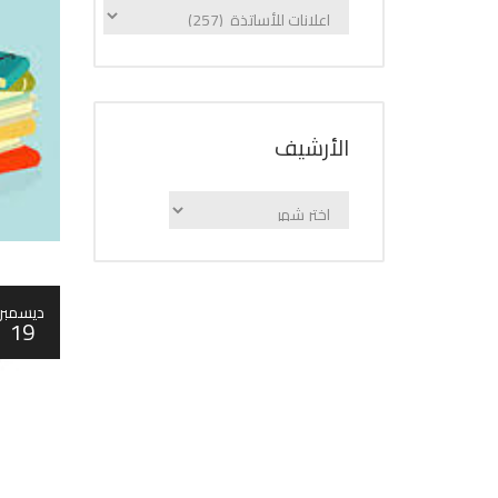
الإعلانات
حسب
الفئة
اﻷرشيف
اﻷرشيف
ديسمبر
19