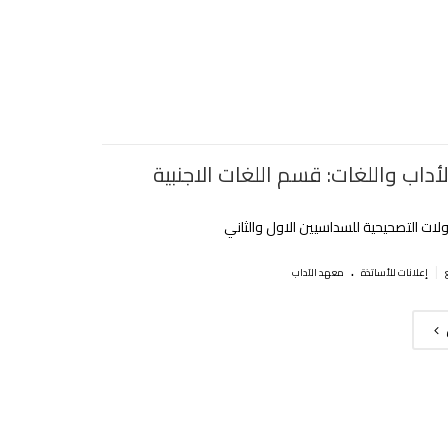
داب واللغات: قسم اللغات الاجنبية
اولات التصحيحية للسداسيين الاول والثاني
.
|
إعلانات للأساتذة
معهد الآداب