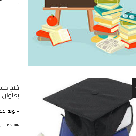
فتح مساب
بعنوان السن
+ بوابة الدكت
|
BY ADMIN
إ