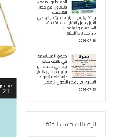
الحفيظ بوالصوف،
بالتعاون مع مخبر
الھندسة
والتكنولوجيا البیئیة، المؤتمر الوطني
الأول حول التقنيات المتقدمة،
الھندسة والعلوم ،
CATEES’26’البیئية
2026-07-28
دعوة للمساهمة
في تأليف كتاب
جماعي محكم ذو
ترقيم دولي بعنوان
: إستدامة المورد
البشري في عصر التحول الرقمي
ديسمبر
21
2026-07-23
الإعلانات حسب الفئة