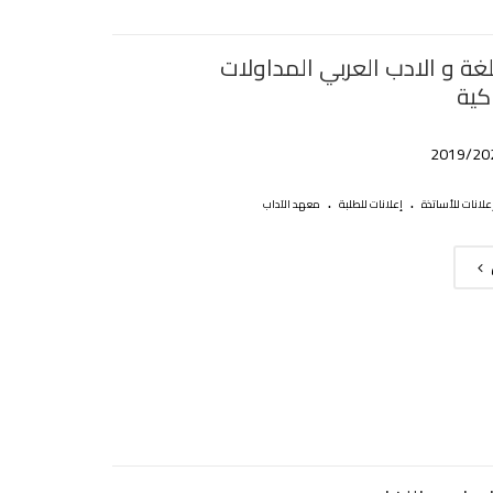
غة و الادب العربي المداولات
كية
.
.
علانات للأساتذة
إعلانات للطلبة
معهد الآداب