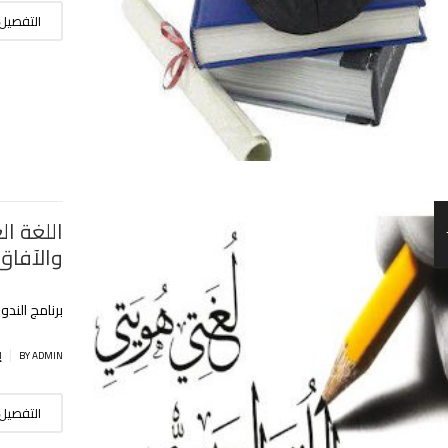
التفصيل
اللغة ال
والآفاق
برنامج الندو
|
BY ADMIN
إ
التفصيل