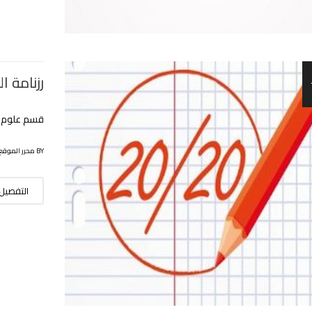
رزنامة ا
قسم علوم ال
BY محرر الموقع
التفصيل