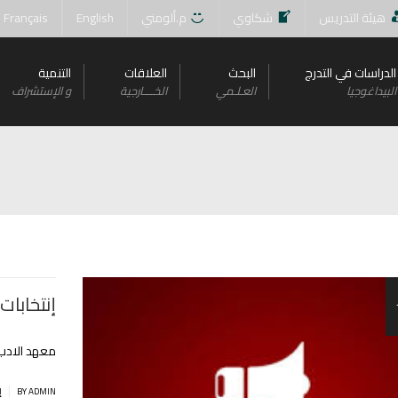
هيئة التدريس
شكاوي
م.ألومني
English
Français
الدراسات في التدرج
البحث
العلاقات
التنمية
البيداغوجيا
العـلـمي
الخــــارجية
و اﻹستشراف
إنتخابات
معهد الادب 
|
BY ADMIN
إ