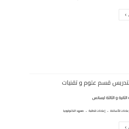
التدريس قسم علوم و تقنيات
لثانية و الثالثة ليسانس
.
.
علانات للأساتذة
إعلانات للطلبة
معهد التكنولوجيا