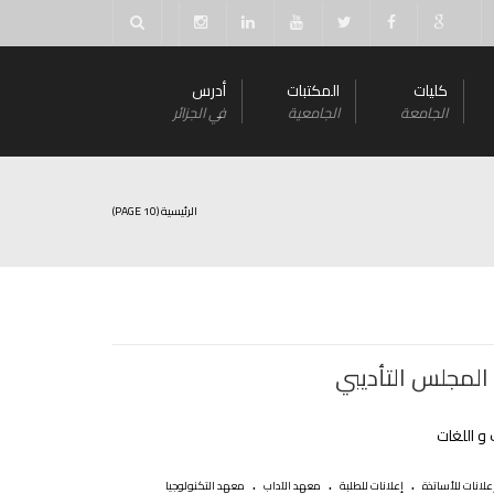
كليات
المكتبات
أدرس
الجامعة
الجامعية
في الجزائر
الرئيسية
(PAGE 10)
 المجلس التأديبي
و اللغات
.
.
.
علانات للأساتذة
إعلانات للطلبة
معهد الآداب
معهد التكنولوجيا