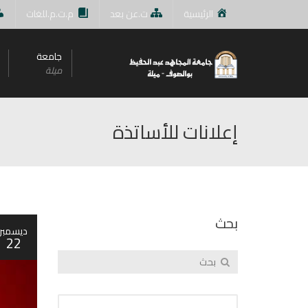
الرئيسية
ت.عن بعد
م.ت.م.للغات
جامعة
ميلة
إعلانات للأساتذة
بحث
ديسمبر
22