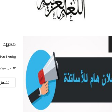
معهد الأ
رزنامة المد
BY محرر الموقع
التفصيل