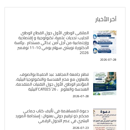
آخر الأخبار
الملتقى الوطني الأول حول القطاع الوطني
للحليب: تحديات علمية، تكنولوجية و إقتصادية
وإجتماعية من أجل أمن غذائي مستدام . برئاسة
الدكتورة نويشي سهام يومي 10-11 نوفمبر
2026
2026-07-28
تنظم جامعة المجاهد عبد الحفيظ بوالصوف،
بالتعاون مع مخبر الھندسة والتكنولوجيا البیئیة،
المؤتمر الوطني الأول حول التقنيات المتقدمة،
الھندسة والعلوم ، CATEES’26’البیئية
2026-07-28
دعوة للمساهمة في تأليف كتاب جماعي
محكم ذو ترقيم دولي بعنوان : إستدامة المورد
البشري في عصر التحول الرقمي
2026-07-23