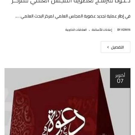
دعـوة للترشـح لعضوية المجلس العلمي للمركـز
في إطار عملية تجديد عضوية المجلس العلمي لمركز البحث العلمي ….
.
|
BY ADMIN
إعلانات للأساتذة
العلاقات الخارجية
التفصيل
أكتوبر
07