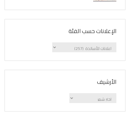
الإعلانات حسب الفئة
الإعلانات
حسب
الفئة
اﻷرشيف
اﻷرشيف