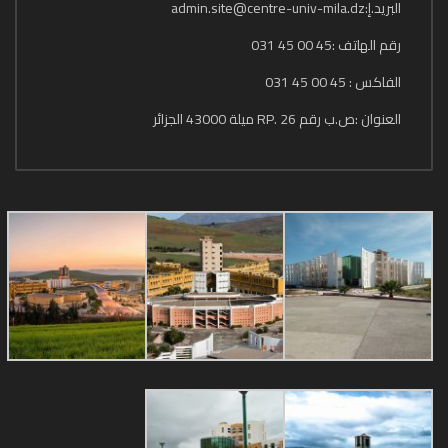
البريد.إ:admin.site@centre-univ-mila.dz
رقم الهاتف :45 00 45 031
الفاكس : 45 00 45 031
العنوان :ص.ب رقم 26 .RP ميلة 43000 الجزائر