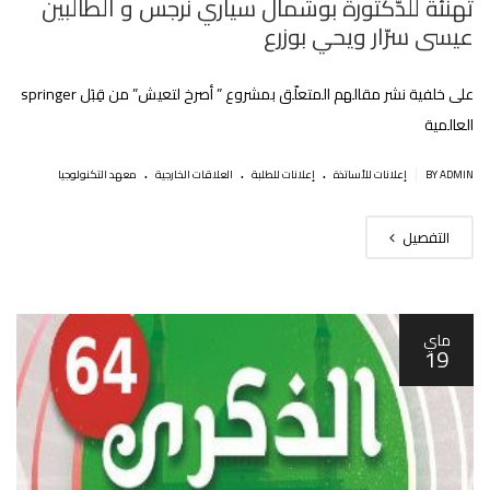
تهنئة للدّكتورة بوشمال سياري نرجس و الطالبين
عيسى سرّار ويحي بوزرع
على خلفية نشر مقالهم المتعلّق بمشروع ” أصرخ لتعيش” من قِبَل springer
العالمية
.
.
.
|
BY ADMIN
إعلانات للأساتذة
إعلانات للطلبة
العلاقات الخارجية
معهد التكنولوجيا
التفصيل
ماي
19