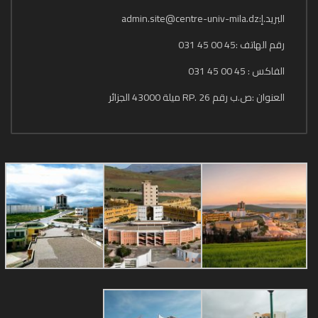
البريد.إ:admin.site@centre-univ-mila.dz
رقم الهاتف :45 00 45 031
الفاكس : 45 00 45 031
العنوان :ص.ب رقم 26 .RP ميلة 43000 الجزائر