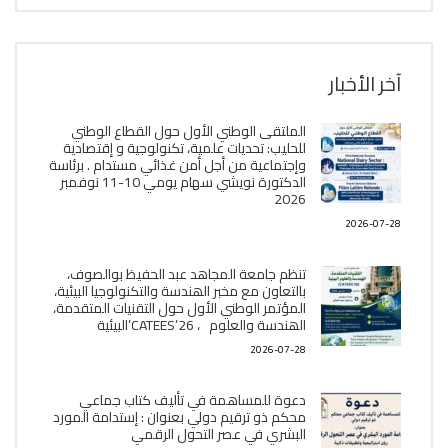
آخر الأخبار
الملتقى الوطني الأول حول القطاع الوطني
للحليب: تحديات علمية، تكنولوجية و إقتصادية
وإجتماعية من أجل أمن غذائي مستدام . برئاسة
الدكتورة نويشي سهام يومي 10-11 نوفمبر
2026
2026-07-28
تنظم جامعة المجاهد عبد الحفيظ بوالصوف،
بالتعاون مع مخبر الھندسة والتكنولوجيا البیئیة،
المؤتمر الوطني الأول حول التقنيات المتقدمة،
الھندسة والعلوم ، CATEES’26’البیئية
2026-07-28
دعوة للمساهمة في تأليف كتاب جماعي
محكم ذو ترقيم دولي بعنوان : إستدامة المورد
البشري في عصر التحول الرقمي