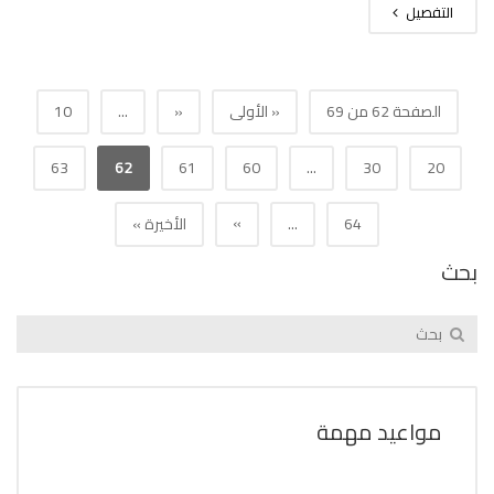
التفصيل
الصفحة 62 من 69
« الأولى
«
...
10
63
62
61
60
...
30
20
»
64
...
الأخيرة »
بحث
مواعيد مهمة