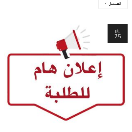
التفصيل
يناير
25