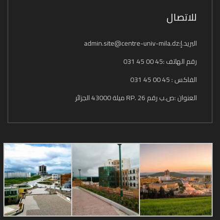
للاتصال
البريد.إ:admin.site@centre-univ-mila.dz
رقم الهاتف :45 00 45 031
الفاكس : 45 00 45 031
العنوان :ص.ب رقم 26 .RP ميلة 43000 الجزائر