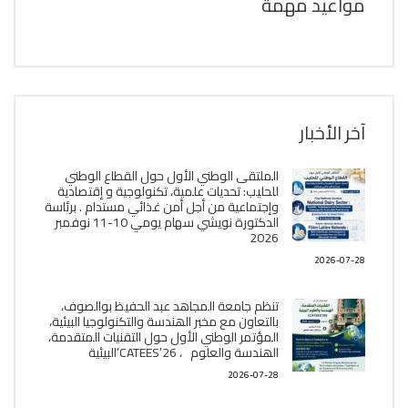
مواعيد مهمة
آخر الأخبار
الملتقى الوطني الأول حول القطاع الوطني
للحليب: تحديات علمية، تكنولوجية و إقتصادية
وإجتماعية من أجل أمن غذائي مستدام . برئاسة
الدكتورة نويشي سهام يومي 10-11 نوفمبر
2026
2026-07-28
تنظم جامعة المجاهد عبد الحفيظ بوالصوف،
بالتعاون مع مخبر الھندسة والتكنولوجيا البیئیة،
المؤتمر الوطني الأول حول التقنيات المتقدمة،
الھندسة والعلوم ، CATEES’26’البیئية
2026-07-28