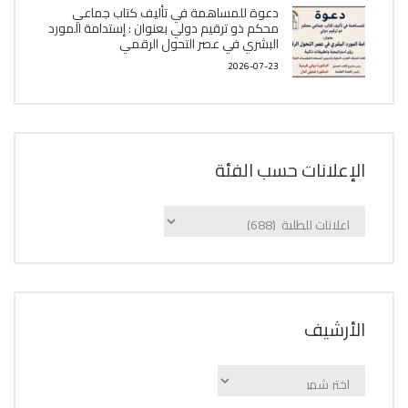
دعوة للمساهمة في تأليف كتاب جماعي
محكم ذو ترقيم دولي بعنوان : إستدامة المورد
البشري في عصر التحول الرقمي
2026-07-23
الإعلانات حسب الفئة
الإعلانات
حسب
الفئة
اﻷرشيف
اﻷرشيف