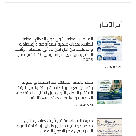
آخر الأخبار
الملتقى الوطني الأول حول القطاع الوطني
للحليب: تحديات علمية، تكنولوجية و إقتصادية
وإجتماعية من أجل أمن غذائي مستدام . برئاسة
الدكتورة نويشي سهام يومي 10-11 نوفمبر
2026
2026-07-28
تنظم جامعة المجاهد عبد الحفيظ بوالصوف،
بالتعاون مع مخبر الھندسة والتكنولوجيا البیئیة،
المؤتمر الوطني الأول حول التقنيات المتقدمة،
الھندسة والعلوم ، CATEES’26’البیئية
2026-07-28
دعوة للمساهمة في تأليف كتاب جماعي
محكم ذو ترقيم دولي بعنوان : إستدامة المورد
البشري في عصر التحول الرقمي