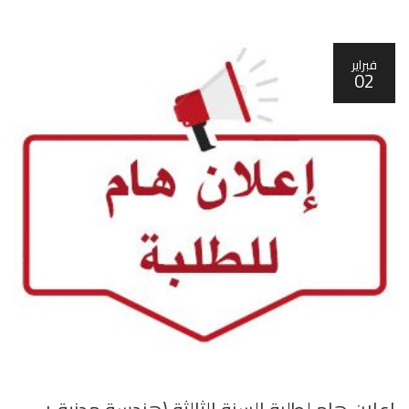
فبراير
02