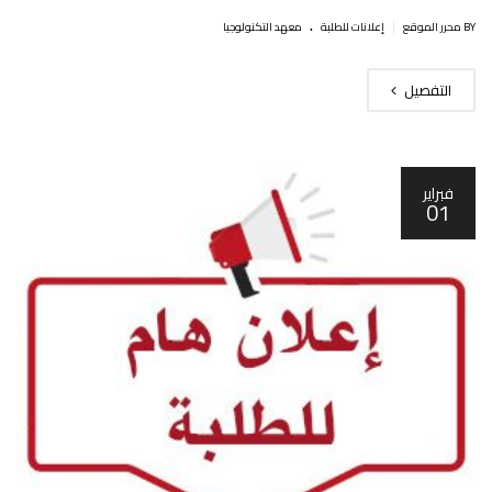
.
|
BY محرر الموقع
إعلانات للطلبة
معهد التكنولوجيا
التفصيل
فبراير
01