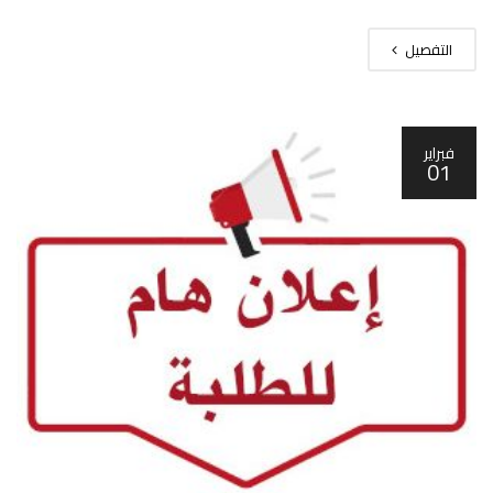
التفصيل
فبراير
01