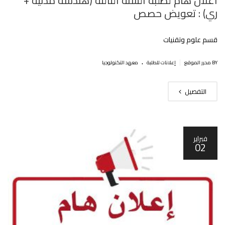
اعلان هام لطلبة السنة الثالثة (هندسة مدنية +
ري) : تعويض حصص
قسم علوم وتقنيات
.
|
BY محرر الموقع
إعلانات للطلبة
معهد التكنولوجيا
التفصيل
فبراير
02