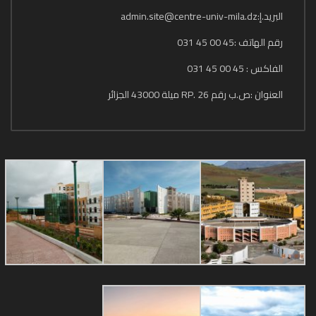
البريد.إ:admin.site@centre-univ-mila.dz
رقم الهاتف :45 00 45 031
الفاكس : 45 00 45 031
العنوان :ص.ب رقم 26 .RP ميلة 43000 الجزائر