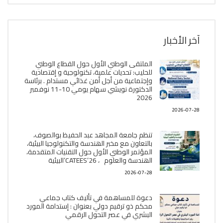
آخر الأخبار
الملتقى الوطني الأول حول القطاع الوطني
للحليب: تحديات علمية، تكنولوجية و إقتصادية
وإجتماعية من أجل أمن غذائي مستدام . برئاسة
الدكتورة نويشي سهام يومي 10-11 نوفمبر
2026
2026-07-28
تنظم جامعة المجاهد عبد الحفيظ بوالصوف،
بالتعاون مع مخبر الھندسة والتكنولوجيا البیئیة،
المؤتمر الوطني الأول حول التقنيات المتقدمة،
الھندسة والعلوم ، CATEES’26’البیئية
2026-07-28
دعوة للمساهمة في تأليف كتاب جماعي
محكم ذو ترقيم دولي بعنوان : إستدامة المورد
البشري في عصر التحول الرقمي