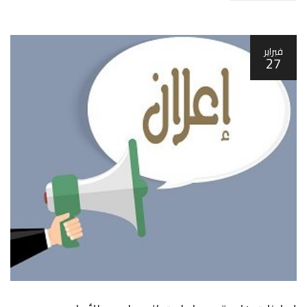
فبراير
27