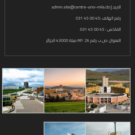
البريد.إ:admin.site@centre-univ-mila.dz
رقم الهاتف :45 00 45 031
الفاكس : 45 00 45 031
العنوان :ص.ب رقم 26 .RP ميلة 43000 الجزائر