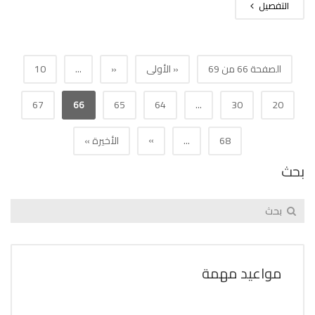
التفصيل
الصفحة 66 من 69
« الأولى
«
...
10
67
66
65
64
...
30
20
»
68
...
الأخيرة »
بحث
مواعيد مهمة