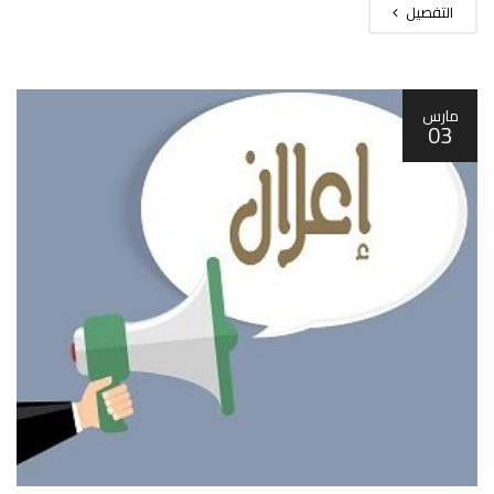
التفصيل
مارس
03