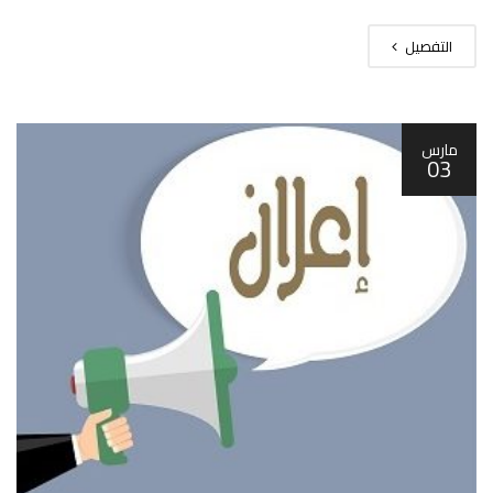
التفصيل
مارس
03