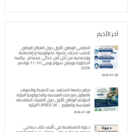
آخر الأخبار
الملتقى الوطني الأول حول القطاع الوطني
للحليب: تحديات علمية، تكنولوجية و إقتصادية
وإجتماعية من أجل أمن غذائي مستدام . برئاسة
الدكتورة نويشي سهام يومي 10-11 نوفمبر
2026
2026-07-28
تنظم جامعة المجاهد عبد الحفيظ بوالصوف،
بالتعاون مع مخبر الھندسة والتكنولوجيا البیئیة،
المؤتمر الوطني الأول حول التقنيات المتقدمة،
الھندسة والعلوم ، CATEES’26’البیئية
2026-07-28
دعوة للمساهمة في تأليف كتاب جماعي
محكم ذو ترقيم دولي بعنوان : إستدامة المورد