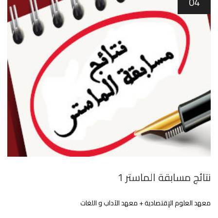
04
نتائج مسابقة الماستر 1
معهد العلوم اﻹقتصادية + معهد الآداب و اللغات