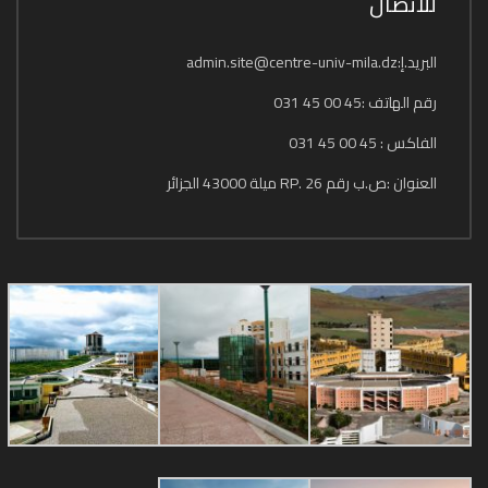
للاتصال
البريد.إ:admin.site@centre-univ-mila.dz
رقم الهاتف :45 00 45 031
الفاكس : 45 00 45 031
العنوان :ص.ب رقم 26 .RP ميلة 43000 الجزائر