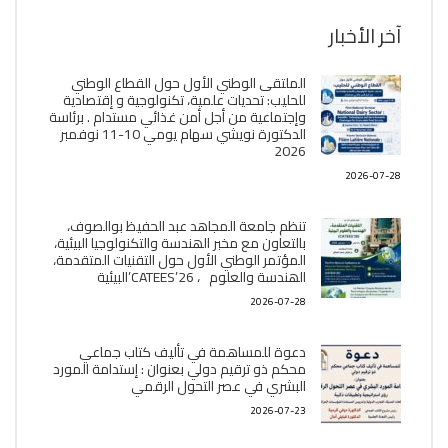
آخر الأخبار
الملتقى الوطني الأول حول القطاع الوطني
للحليب: تحديات علمية، تكنولوجية و إقتصادية
وإجتماعية من أجل أمن غذائي مستدام . برئاسة
الدكتورة نويشي سهام يومي 10-11 نوفمبر
2026
2026-07-28
تنظم جامعة المجاهد عبد الحفيظ بوالصوف،
بالتعاون مع مخبر الھندسة والتكنولوجيا البیئیة،
المؤتمر الوطني الأول حول التقنيات المتقدمة،
الھندسة والعلوم ، CATEES’26’البیئية
2026-07-28
دعوة للمساهمة في تأليف كتاب جماعي
محكم ذو ترقيم دولي بعنوان : إستدامة المورد
البشري في عصر التحول الرقمي
2026-07-23