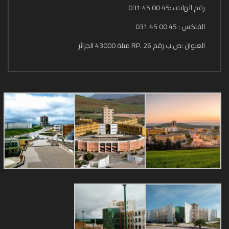
رقم الهاتف :45 00 45 031
الفاكس : 45 00 45 031
العنوان :ص.ب رقم 26 .RP ميلة 43000 الجزائر