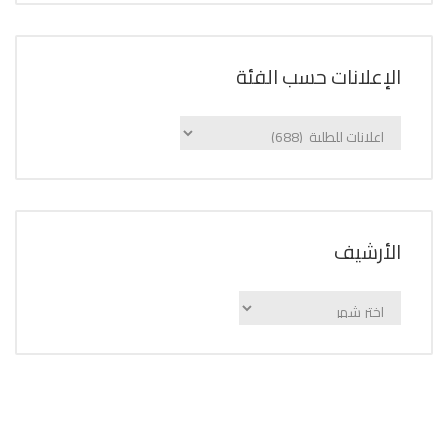
الإعلانات حسب الفئة
الإعلانات
حسب
الفئة
اﻷرشيف
اﻷرشيف