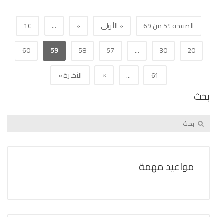
الصفحة 59 من 69
« الأولى
«
...
10
60
59
58
57
...
30
20
»
61
...
الأخيرة »
بحث
مواعيد مهمة