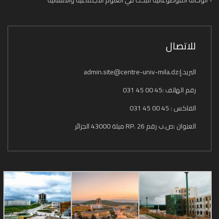
الوكالة الموضوعاتية للبحث في العلوم الاجتماعية والانسانية
للاتصال
البريد.إ:admin.site@centre-univ-mila.dz
رقم الهاتف :45 00 45 031
الفاكس : 45 00 45 031
العنوان :ص.ب رقم 26 .RP ميلة 43000 الجزائر