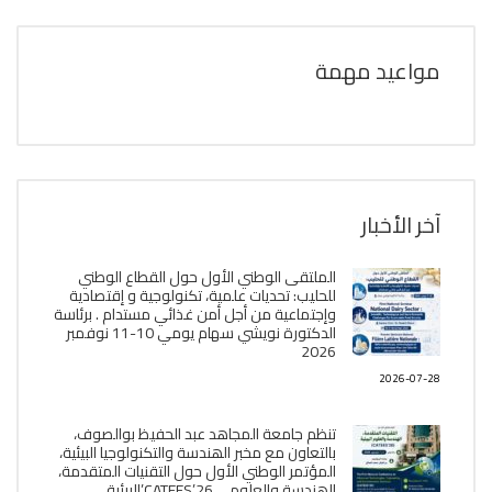
مواعيد مهمة
آخر الأخبار
الملتقى الوطني الأول حول القطاع الوطني
للحليب: تحديات علمية، تكنولوجية و إقتصادية
وإجتماعية من أجل أمن غذائي مستدام . برئاسة
الدكتورة نويشي سهام يومي 10-11 نوفمبر
2026
2026-07-28
تنظم جامعة المجاهد عبد الحفيظ بوالصوف،
بالتعاون مع مخبر الھندسة والتكنولوجيا البیئیة،
المؤتمر الوطني الأول حول التقنيات المتقدمة،
الھندسة والعلوم ، CATEES’26’البیئية