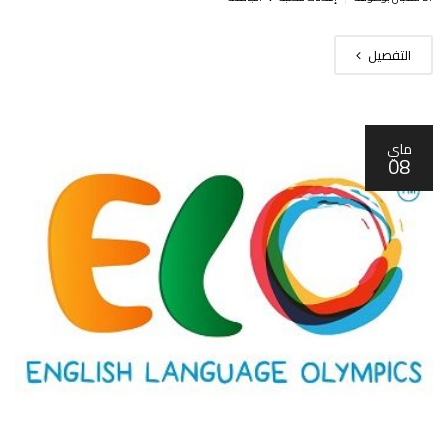
التفصيل
ماي
08