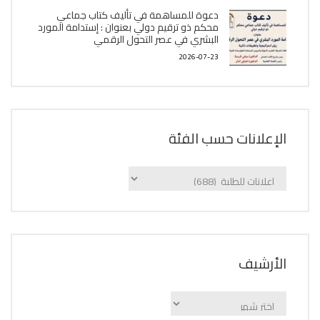
دعوة للمساهمة في تأليف كتاب جماعي
محكم ذو ترقيم دولي بعنوان : إستدامة المورد
البشري في عصر التحول الرقمي
2026-07-23
الإعلانات حسب الفئة
الإعلانات
حسب
الفئة
اﻷرشيف
اﻷرشيف