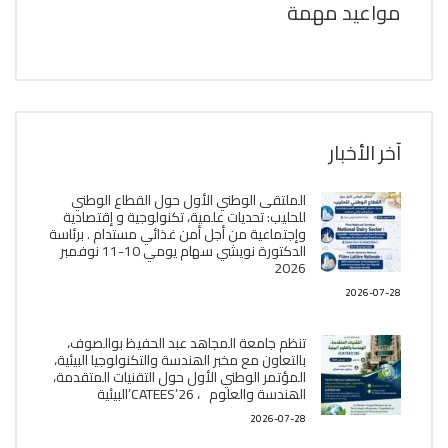
مواعيد مهمة
آخر الأخبار
الملتقى الوطني الأول حول القطاع الوطني
للحليب: تحديات علمية، تكنولوجية و إقتصادية
وإجتماعية من أجل أمن غذائي مستدام . برئاسة
الدكتورة نويشي سهام يومي 10-11 نوفمبر
2026
2026-07-28
تنظم جامعة المجاهد عبد الحفيظ بوالصوف،
بالتعاون مع مخبر الھندسة والتكنولوجيا البیئیة،
المؤتمر الوطني الأول حول التقنيات المتقدمة،
الھندسة والعلوم ، CATEES’26’البیئية
2026-07-28