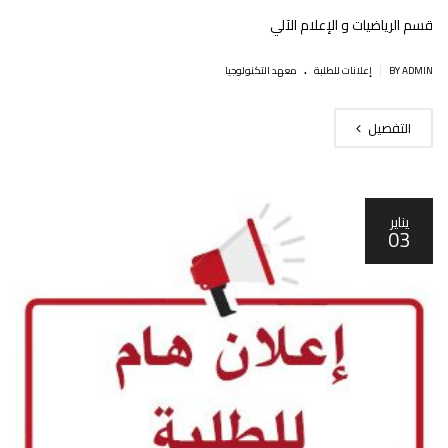
قسم الرياضيات و اﻹعلام اﻵلي
.
|
BY ADMIN
إعلانات للطلبة
معهد التكنولوجيا
التفصيل
يناير
03