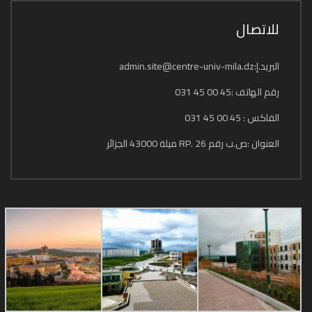
للاتصال
البريد.إ:admin.site@centre-univ-mila.dz
رقم الهاتف :45 00 45 031
الفاكس : 45 00 45 031
العنوان :ص.ب رقم 26 .RP ميلة 43000 الجزائر