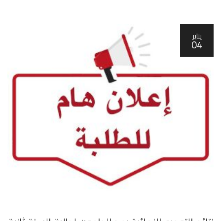
يناير
04