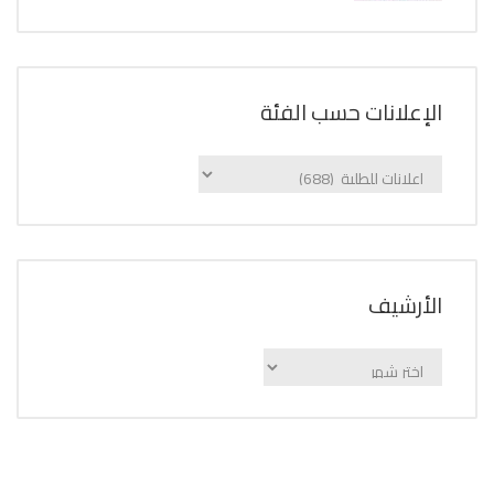
الإعلانات حسب الفئة
الإعلانات
حسب
الفئة
اﻷرشيف
اﻷرشيف