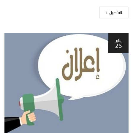
التفصيل
يناير
26