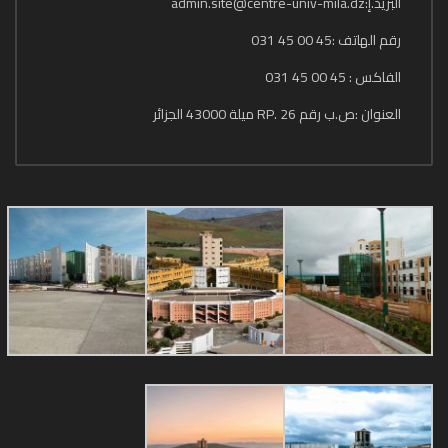
البريد.إ:admin.site@centre-univ-mila.dz
رقم الهاتف :45 00 45 031
الفاكس : 45 00 45 031
العنوان :ص.ب رقم 26 .RP ميلة 43000 الجزائر