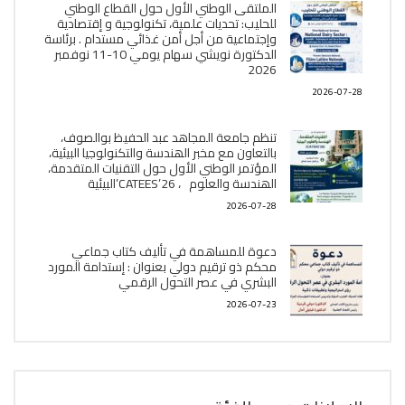
الملتقى الوطني الأول حول القطاع الوطني
للحليب: تحديات علمية، تكنولوجية و إقتصادية
وإجتماعية من أجل أمن غذائي مستدام . برئاسة
الدكتورة نويشي سهام يومي 10-11 نوفمبر
2026
2026-07-28
تنظم جامعة المجاهد عبد الحفيظ بوالصوف،
بالتعاون مع مخبر الھندسة والتكنولوجيا البیئیة،
المؤتمر الوطني الأول حول التقنيات المتقدمة،
الھندسة والعلوم ، CATEES’26’البیئية
2026-07-28
دعوة للمساهمة في تأليف كتاب جماعي
محكم ذو ترقيم دولي بعنوان : إستدامة المورد
البشري في عصر التحول الرقمي
2026-07-23