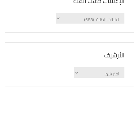
الإعلانات حسب الفئة
الإعلانات
حسب
الفئة
اﻷرشيف
اﻷرشيف