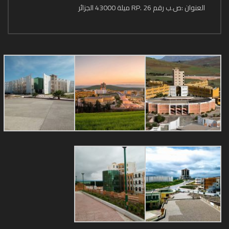
العنوان :ص.ب رقم 26 .RP ميلة 43000 الجزائر