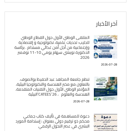
آخر الأخبار
الملتقى الوطني الأول حول القطاع الوطني
للحليب: تحديات علمية، تكنولوجية و إقتصادية
وإجتماعية من أجل أمن غذائي مستدام . برئاسة
الدكتورة نويشي سهام يومي 10-11 نوفمبر
2026
2026-07-28
تنظم جامعة المجاهد عبد الحفيظ بوالصوف،
بالتعاون مع مخبر الھندسة والتكنولوجيا البیئیة،
المؤتمر الوطني الأول حول التقنيات المتقدمة،
الھندسة والعلوم ، CATEES’26’البیئية
2026-07-28
دعوة للمساهمة في تأليف كتاب جماعي
محكم ذو ترقيم دولي بعنوان : إستدامة المورد
البشري في عصر التحول الرقمي