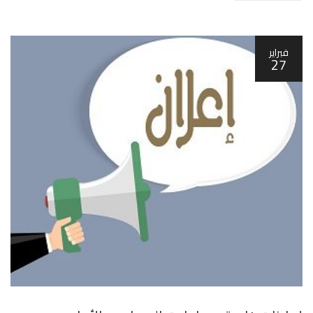
فبراير
27