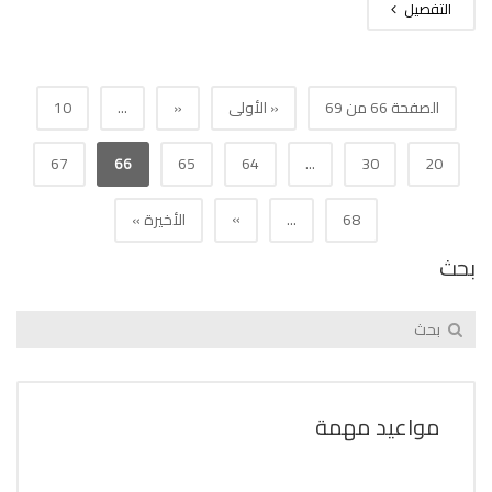
التفصيل
الصفحة 66 من 69
« الأولى
«
...
10
67
66
65
64
...
30
20
»
68
...
الأخيرة »
بحث
مواعيد مهمة