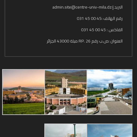
البريد.إ:admin.site@centre-univ-mila.dz
رقم الهاتف :45 00 45 031
الفاكس : 45 00 45 031
العنوان :ص.ب رقم 26 .RP ميلة 43000 الجزائر