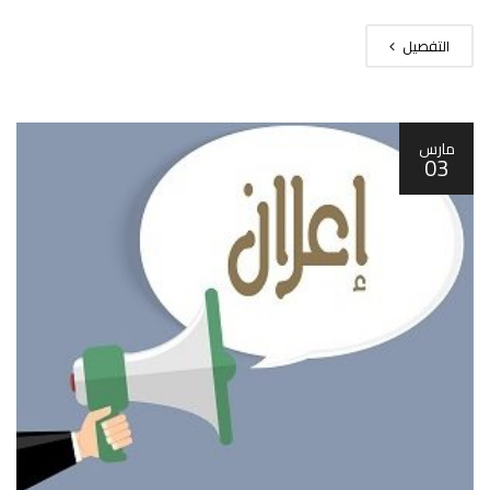
التفصيل
مارس
03