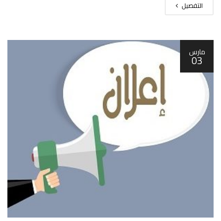
التفصيل
مارس
03