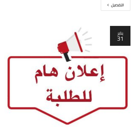
التفصيل
يناير
31