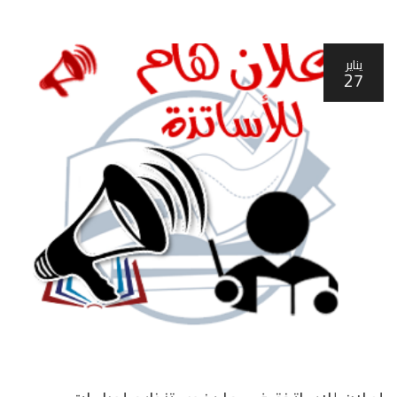
يناير
27