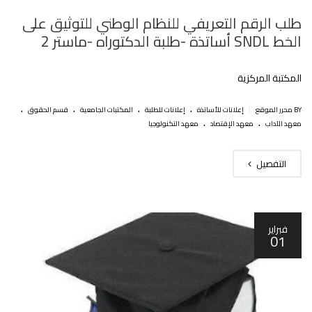
طلب الرقم التعريفي للنظام الوطني للتوثيق على
الخط SNDL أساتذة -طلبة الدكتوراه -ماستر 2
المكتبة المركزية
.
.
.
.
|
BY محرر الموقع
إعلانات للأساتذة
إعلانات للطلبة
المكتبات الجامعية
قسم الحقوق
.
.
معهد الآداب
معهد الإقتصاد
معهد التكنولوجيا
التفصيل
فبراير
01