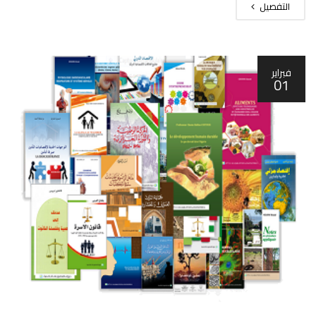
التفصيل
فبراير
01