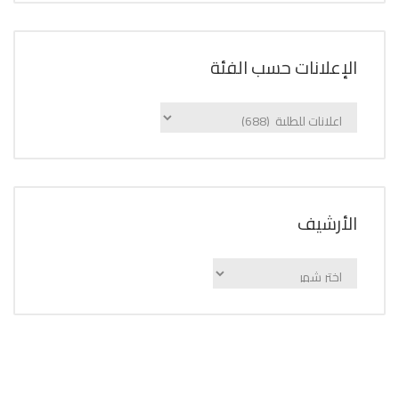
الإعلانات حسب الفئة
الإعلانات
حسب
الفئة
اﻷرشيف
اﻷرشيف