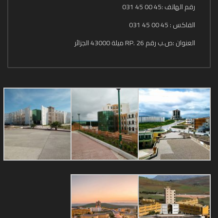
رقم الهاتف :45 00 45 031
الفاكس : 45 00 45 031
العنوان :ص.ب رقم 26 .RP ميلة 43000 الجزائر