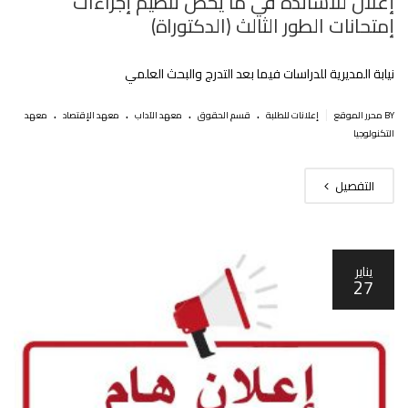
إعلان للاساتذة في ما يخص تنظيم إجراءات
إمتحانات الطور الثالث (الدكتوراة)
نيابة المديرية للدراسات فيما بعد التدرج والبحث العلمي
.
.
.
.
|
BY محرر الموقع
إعلانات للطلبة
قسم الحقوق
معهد الآداب
معهد الإقتصاد
معهد
التكنولوجيا
التفصيل
يناير
27