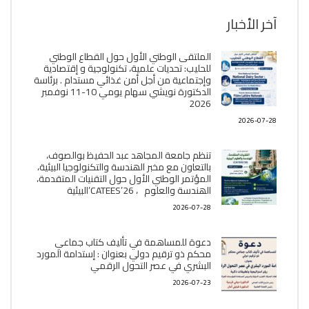
آخر الأخبار
الملتقى الوطني الأول حول القطاع الوطني
للحليب: تحديات علمية، تكنولوجية و إقتصادية
وإجتماعية من أجل أمن غذائي مستدام . برئاسة
الدكتورة نويشي سهام يومي 10-11 نوفمبر
2026
2026-07-28
تنظم جامعة المجاهد عبد الحفيظ بوالصوف،
بالتعاون مع مخبر الھندسة والتكنولوجيا البیئیة،
المؤتمر الوطني الأول حول التقنيات المتقدمة،
الھندسة والعلوم ، CATEES’26’البیئية
2026-07-28
دعوة للمساهمة في تأليف كتاب جماعي
محكم ذو ترقيم دولي بعنوان : إستدامة المورد
البشري في عصر التحول الرقمي
2026-07-23