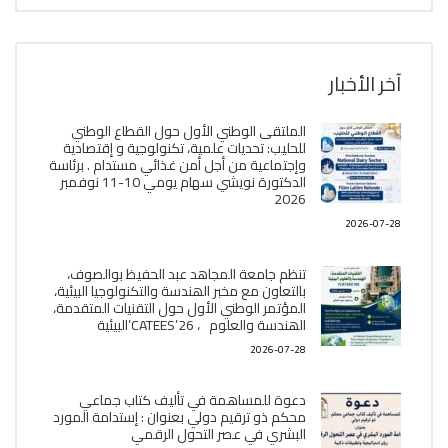
آخر الأخبار
الملتقى الوطني الأول حول القطاع الوطني
للحليب: تحديات علمية، تكنولوجية و إقتصادية
وإجتماعية من أجل أمن غذائي مستدام . برئاسة
الدكتورة نويشي سهام يومي 10-11 نوفمبر
2026
2026-07-28
تنظم جامعة المجاهد عبد الحفيظ بوالصوف،
بالتعاون مع مخبر الھندسة والتكنولوجيا البیئیة،
المؤتمر الوطني الأول حول التقنيات المتقدمة،
الھندسة والعلوم ، CATEES’26’البیئية
2026-07-28
دعوة للمساهمة في تأليف كتاب جماعي
محكم ذو ترقيم دولي بعنوان : إستدامة المورد
البشري في عصر التحول الرقمي