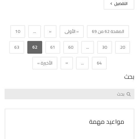
التفصيل
الصفحة 62 من 69
« الأولى
«
...
10
63
62
61
60
...
30
20
»
64
...
الأخيرة »
بحث
مواعيد مهمة