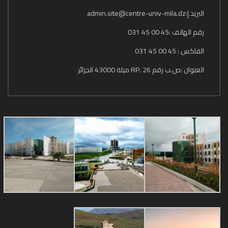
البريد.إ:admin.site@centre-univ-mila.dz
رقم الهاتف :45 00 45 031
الفاكس : 45 00 45 031
العنوان :ص.ب رقم 26 .RP ميلة 43000 الجزائر