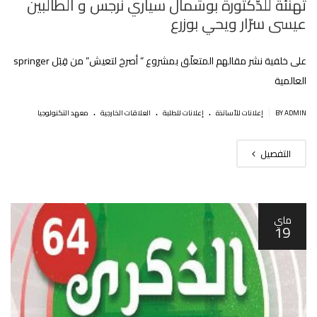
تهنئة للدّكتورة بوشمال سياري نرجس و الطالبين
عيسى سرّار ويحي بوزرع
على خلفية نشر مقالهم المتعلّق بمشروع ” أصرخ لتعيش” من قِبَل springer
العالمية
.
.
.
|
BY ADMIN
إعلانات للأساتذة
إعلانات للطلبة
العلاقات الخارجية
معهد التكنولوجيا
التفصيل
ماي
19