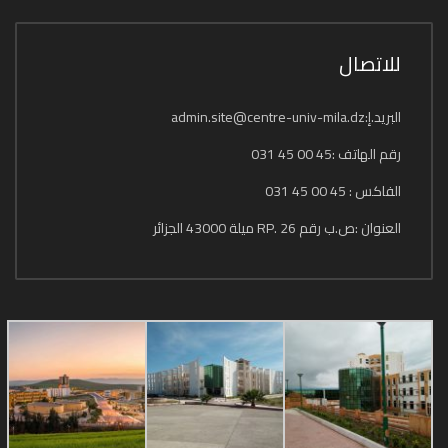
للاتصال
البريد.إ:admin.site@centre-univ-mila.dz
رقم الهاتف :45 00 45 031
الفاكس : 45 00 45 031
العنوان :ص.ب رقم 26 .RP ميلة 43000 الجزائر