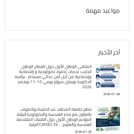
مواعيد مهمة
آخر الأخبار
الملتقى الوطني الأول حول القطاع الوطني
للحليب: تحديات علمية، تكنولوجية و إقتصادية
وإجتماعية من أجل أمن غذائي مستدام . برئاسة
الدكتورة نويشي سهام يومي 10-11 نوفمبر
2026
2026-07-28
تنظم جامعة المجاهد عبد الحفيظ بوالصوف،
بالتعاون مع مخبر الھندسة والتكنولوجيا البیئیة،
المؤتمر الوطني الأول حول التقنيات المتقدمة،
الھندسة والعلوم ، CATEES’26’البیئية
2026-07-28