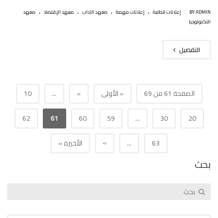
.
.
.
.
|
BY ADMIN
إعلانات للطلبة
إعلانات مهمة
معهد الآداب
معهد الإقتصاد
معهد
التكنولوجيا
التفصيل
الصفحة 61 من 69
« الأولى
«
...
10
62
61
60
59
...
30
20
»
63
...
الأخيرة »
بحث