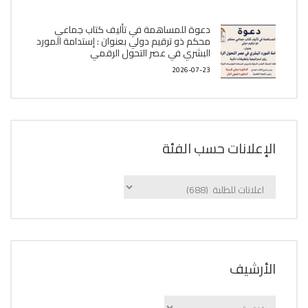
دعوة للمساهمة في تأليف كتاب جماعي
محكم ذو ترقيم دولي بعنوان : إستدامة المورد
البشري في عصر التحول الرقمي
2026-07-23
الإعلانات حسب الفئة
الإعلانات
حسب
الفئة
اﻷرشيف
اﻷرشيف