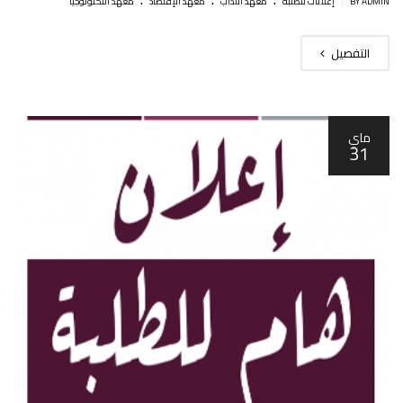
|
BY ADMIN
إعلانات للطلبة
معهد الآداب
معهد الإقتصاد
معهد التكنولوجيا
التفصيل
ماي
31