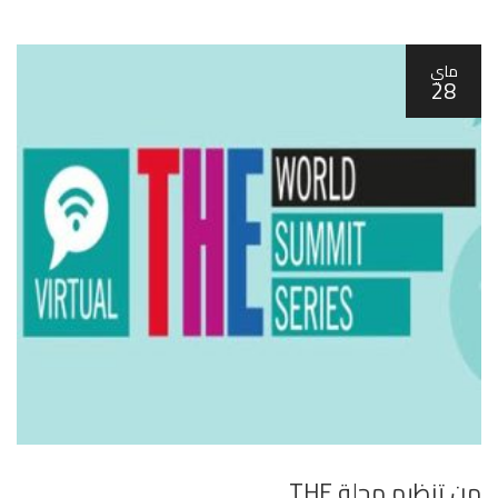
ماي
28
من تنظيم مجلة THE