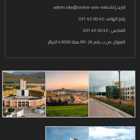
البريد.إ:admin.site@centre-univ-mila.dz
رقم الهاتف :45 00 45 031
الفاكس : 45 00 45 031
العنوان :ص.ب رقم 26 .RP ميلة 43000 الجزائر