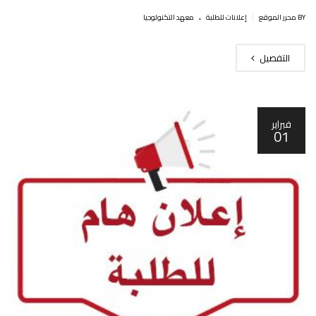
.
|
BY محرر الموقع
إعلانات للطلبة
معهد التكنولوجيا
التفصيل
فبراير
01