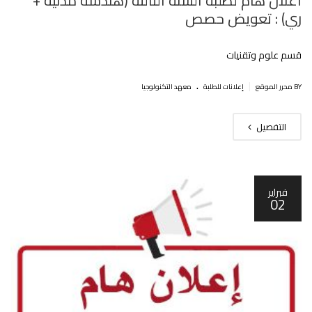
اعلان هام لطلبة السنة الثالثة (هندسة مدنية +
ري) : تعويض حصص
قسم علوم وتقنيات
.
|
BY محرر الموقع
إعلانات للطلبة
معهد التكنولوجيا
التفصيل
فبراير
02