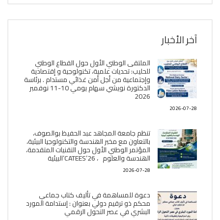
آخر الأخبار
الملتقى الوطني الأول حول القطاع الوطني
للحليب: تحديات علمية، تكنولوجية و إقتصادية
وإجتماعية من أجل أمن غذائي مستدام . برئاسة
الدكتورة نويشي سهام يومي 10-11 نوفمبر
2026
2026-07-28
تنظم جامعة المجاهد عبد الحفيظ بوالصوف،
بالتعاون مع مخبر الھندسة والتكنولوجيا البیئیة،
المؤتمر الوطني الأول حول التقنيات المتقدمة،
الھندسة والعلوم ، CATEES’26’البیئية
2026-07-28
دعوة للمساهمة في تأليف كتاب جماعي
محكم ذو ترقيم دولي بعنوان : إستدامة المورد
البشري في عصر التحول الرقمي