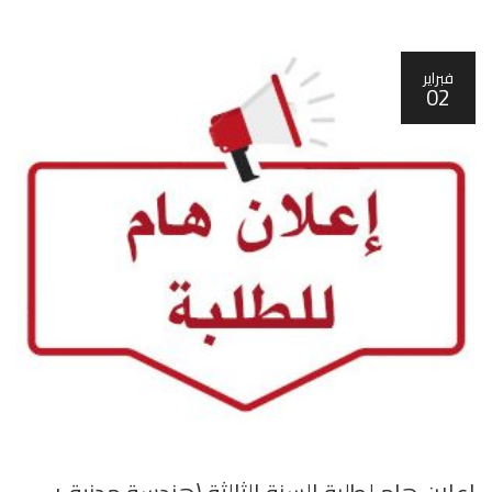
فبراير
02