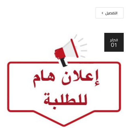
التفصيل
فبراير
01