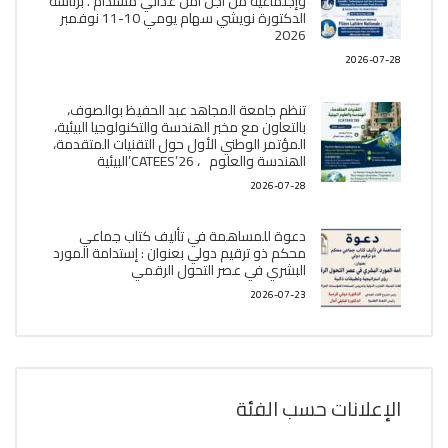
وإجتماعية من أجل أمن غذائي مستدام . برئاسة
الدكتورة نويشي سهام يومي 10-11 نوفمبر
2026
2026-07-28
تنظم جامعة المجاهد عبد الحفيظ بوالصوف،
بالتعاون مع مخبر الھندسة والتكنولوجيا البیئیة،
المؤتمر الوطني الأول حول التقنيات المتقدمة،
الھندسة والعلوم ، CATEES’26’البیئية
2026-07-28
دعوة للمساهمة في تأليف كتاب جماعي
محكم ذو ترقيم دولي بعنوان : إستدامة المورد
البشري في عصر التحول الرقمي
2026-07-23
الإعلانات حسب الفئة