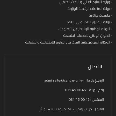
وزارة التعليم العالي و البحث العلمي
بوابة المنصات الرقمية الوزارية
جامعات جزائرية
بوابة التوثيق الإلكتروني SNDL
البوابة الوطنية للإشعار عن الأطروحات
الديوان الوطني للخدمات الجامعية
الوكالة الموضوعاتية للبحث في العلوم الاجتماعية والانسانية
للاتصال
البريد.إ:admin.site@centre-univ-mila.dz
رقم الهاتف :45 00 45 031
الفاكس : 45 00 45 031
العنوان :ص.ب رقم 26 .RP ميلة 43000 الجزائر