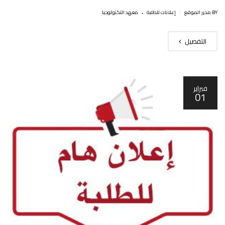
.
|
BY محرر الموقع
إعلانات للطلبة
معهد التكنولوجيا
التفصيل
فبراير
01