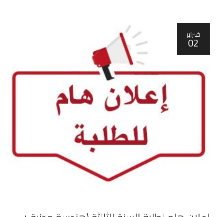
فبراير
02