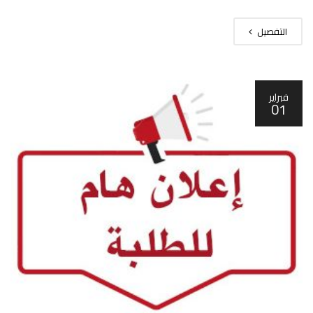
التفصيل
فبراير
01