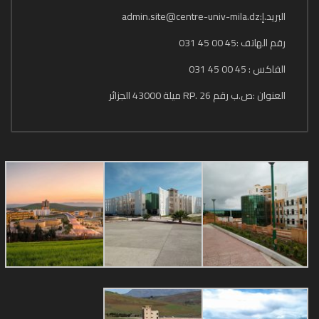
البريد.إ:admin.site@centre-univ-mila.dz
رقم الهاتف :45 00 45 031
الفاكس : 45 00 45 031
العنوان :ص.ب رقم 26 .RP ميلة 43000 الجزائر