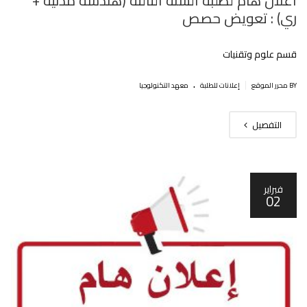
اعلان هام لطلبة السنة الثالثة (هندسة مدنية +
ري) : تعويض حصص
قسم علوم وتقنيات
.
|
BY محرر الموقع
إعلانات للطلبة
معهد التكنولوجيا
التفصيل
فبراير
02