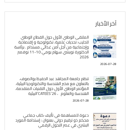
آخر الأخبار
الملتقى الوطني الأول حول القطاع الوطني
للحليب: تحديات علمية، تكنولوجية و إقتصادية
وإجتماعية من أجل أمن غذائي مستدام . برئاسة
الدكتورة نويشي سهام يومي 10-11 نوفمبر
2026
2026-07-28
تنظم جامعة المجاهد عبد الحفيظ بوالصوف،
بالتعاون مع مخبر الھندسة والتكنولوجيا البیئیة،
المؤتمر الوطني الأول حول التقنيات المتقدمة،
الھندسة والعلوم ، CATEES’26’البیئية
2026-07-28
دعوة للمساهمة في تأليف كتاب جماعي
محكم ذو ترقيم دولي بعنوان : إستدامة المورد
البشري في عصر التحول الرقمي