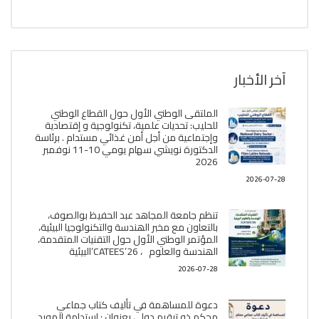
آخر الأخبار
الملتقى الوطني الأول حول القطاع الوطني
للحليب: تحديات علمية، تكنولوجية و إقتصادية
وإجتماعية من أجل أمن غذائي مستدام . برئاسة
الدكتورة نويشي سهام يومي 10-11 نوفمبر
2026
2026-07-28
تنظم جامعة المجاهد عبد الحفيظ بوالصوف،
بالتعاون مع مخبر الھندسة والتكنولوجيا البیئیة،
المؤتمر الوطني الأول حول التقنيات المتقدمة،
الھندسة والعلوم ، CATEES’26’البیئية
2026-07-28
دعوة للمساهمة في تأليف كتاب جماعي
محكم ذو ترقيم دولي بعنوان : إستدامة المورد