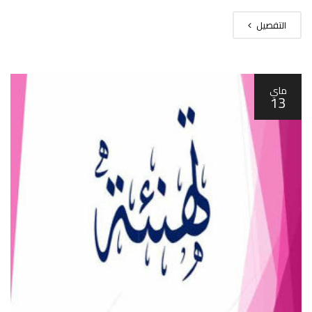
التفصيل
ماي
13