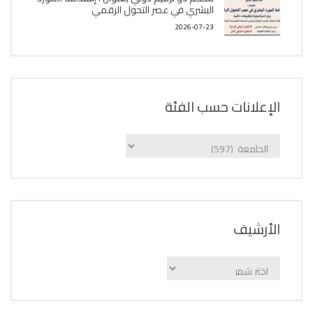
البشري في عصر التحول الرقمي
2026-07-23
الإعلانات حسب الفئة
الإعلانات
حسب
الفئة
اﻷرشيف
اﻷرشيف