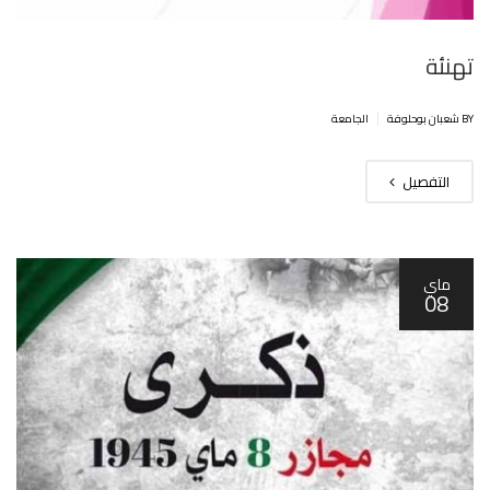
تهنئة
|
BY شعبان بوحلوفة
الجامعة
التفصيل
ماي
08