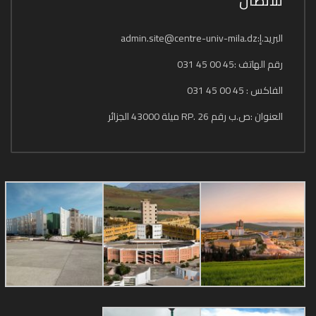
للاتصال
البريد.إ:admin.site@centre-univ-mila.dz
رقم الهاتف :45 00 45 031
الفاكس : 45 00 45 031
العنوان :ص.ب رقم 26 .RP ميلة 43000 الجزائر