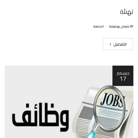
تهنئة
|
BY شعبان بوحلوفة
الجامعة
التفصيل
ديسمبر
17