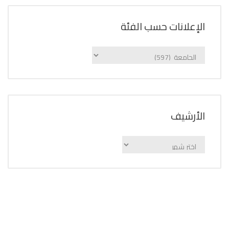
الإعلانات حسب الفئة
الإعلانات
حسب
الفئة
اﻷرشيف
اﻷرشيف