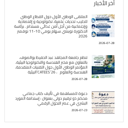
آخر الأخبار
الملتقى الوطني الأول حول القطاع الوطني
للحليب: تحديات علمية، تكنولوجية و إقتصادية
وإجتماعية من أجل أمن غذائي مستدام . برئاسة
الدكتورة نويشي سهام يومي 10-11 نوفمبر
2026
2026-07-28
تنظم جامعة المجاهد عبد الحفيظ بوالصوف،
بالتعاون مع مخبر الھندسة والتكنولوجيا البیئیة،
المؤتمر الوطني الأول حول التقنيات المتقدمة،
الھندسة والعلوم ، CATEES’26’البیئية
2026-07-28
دعوة للمساهمة في تأليف كتاب جماعي
محكم ذو ترقيم دولي بعنوان : إستدامة المورد
البشري في عصر التحول الرقمي
2026-07-23