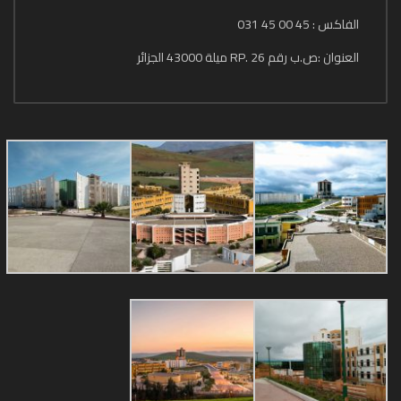
الفاكس : 45 00 45 031
العنوان :ص.ب رقم 26 .RP ميلة 43000 الجزائر