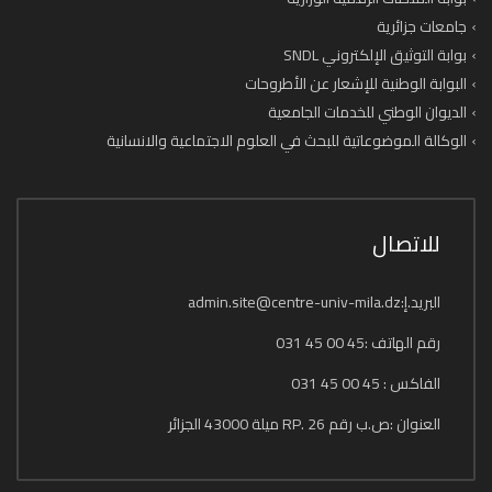
جامعات جزائرية
بوابة التوثيق الإلكتروني SNDL
البوابة الوطنية للإشعار عن الأطروحات
الديوان الوطني للخدمات الجامعية
الوكالة الموضوعاتية للبحث في العلوم الاجتماعية والانسانية
للاتصال
البريد.إ:admin.site@centre-univ-mila.dz
رقم الهاتف :45 00 45 031
الفاكس : 45 00 45 031
العنوان :ص.ب رقم 26 .RP ميلة 43000 الجزائر