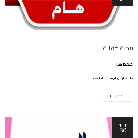
مجلة كفاية
اضغظ هنا
|
BY شعبان بوحلوفة
الجامعة
التفصيل
يوليو
30