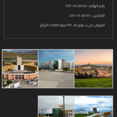
رقم الهاتف :45 00 45 031
الفاكس : 45 00 45 031
العنوان :ص.ب رقم 26 .RP ميلة 43000 الجزائر