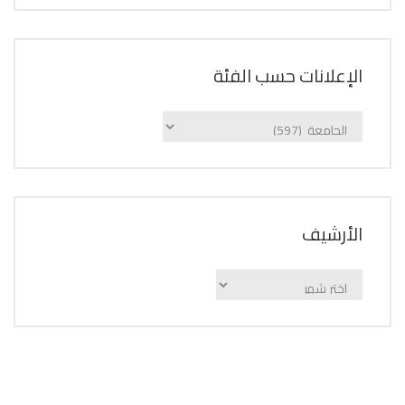
الإعلانات حسب الفئة
الإعلانات
حسب
الفئة
اﻷرشيف
اﻷرشيف