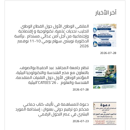
آخر الأخبار
الملتقى الوطني الأول حول القطاع الوطني
للحليب: تحديات علمية، تكنولوجية و إقتصادية
وإجتماعية من أجل أمن غذائي مستدام . برئاسة
الدكتورة نويشي سهام يومي 10-11 نوفمبر
2026
2026-07-28
تنظم جامعة المجاهد عبد الحفيظ بوالصوف،
بالتعاون مع مخبر الھندسة والتكنولوجيا البیئیة،
المؤتمر الوطني الأول حول التقنيات المتقدمة،
الھندسة والعلوم ، CATEES’26’البیئية
2026-07-28
دعوة للمساهمة في تأليف كتاب جماعي
محكم ذو ترقيم دولي بعنوان : إستدامة المورد
البشري في عصر التحول الرقمي
2026-07-23