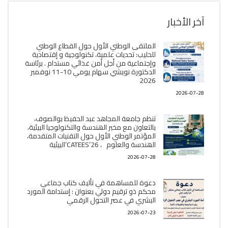
آخر الأخبار
الملتقى الوطني الأول حول القطاع الوطني
للحليب: تحديات علمية، تكنولوجية و إقتصادية
وإجتماعية من أجل أمن غذائي مستدام . برئاسة
الدكتورة نويشي سهام يومي 10-11 نوفمبر
2026
2026-07-28
تنظم جامعة المجاهد عبد الحفيظ بوالصوف،
بالتعاون مع مخبر الھندسة والتكنولوجيا البیئیة،
المؤتمر الوطني الأول حول التقنيات المتقدمة،
الھندسة والعلوم ، CATEES’26’البیئية
2026-07-28
دعوة للمساهمة في تأليف كتاب جماعي
محكم ذو ترقيم دولي بعنوان : إستدامة المورد
البشري في عصر التحول الرقمي
2026-07-23