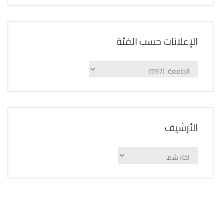
الإعلانات حسب الفئة
الإعلانات
حسب
الفئة
اﻷرشيف
اﻷرشيف