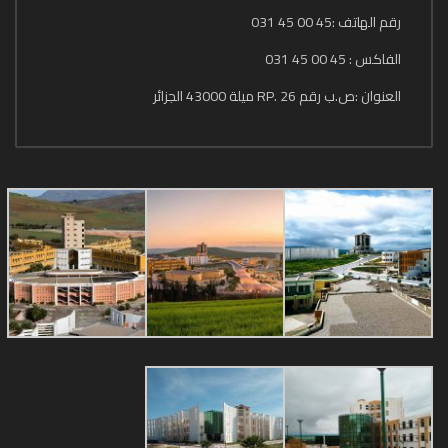
رقم الهاتف :45 00 45 031
الفاكس : 45 00 45 031
العنوان :ص.ب رقم 26 .RP ميلة 43000 الجزائر