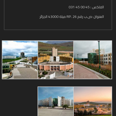
الفاكس : 45 00 45 031
العنوان :ص.ب رقم 26 .RP ميلة 43000 الجزائر