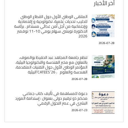
آخر الأخبار
الملتقى الوطني الأول حول القطاع الوطني
للحليب: تحديات علمية، تكنولوجية و إقتصادية
وإجتماعية من أجل أمن غذائي مستدام . برئاسة
الدكتورة نويشي سهام يومي 10-11 نوفمبر
2026
2026-07-28
تنظم جامعة المجاهد عبد الحفيظ بوالصوف،
بالتعاون مع مخبر الھندسة والتكنولوجيا البیئیة،
المؤتمر الوطني الأول حول التقنيات المتقدمة،
الھندسة والعلوم ، CATEES’26’البیئية
2026-07-28
دعوة للمساهمة في تأليف كتاب جماعي
محكم ذو ترقيم دولي بعنوان : إستدامة المورد
البشري في عصر التحول الرقمي
2026-07-23