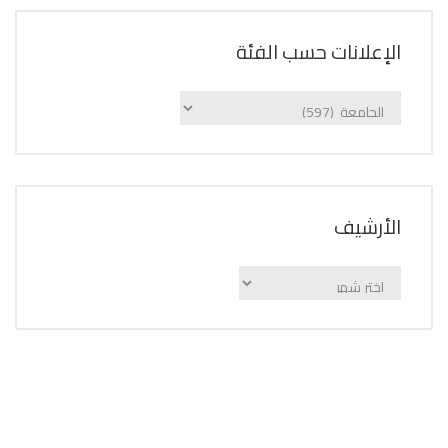
الإعلانات حسب الفئة
الإعلانات
حسب
الفئة
اﻷرشيف
اﻷرشيف