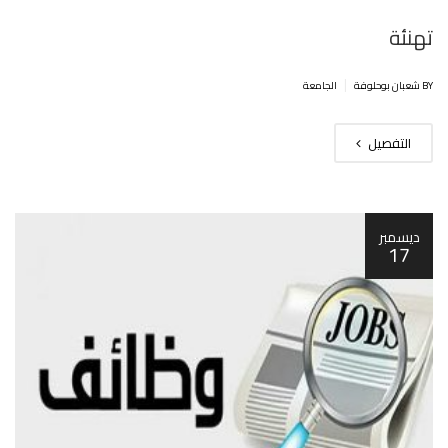
تهنئة
|
BY شعبان بوحلوفة
الجامعة
التفصيل
ديسمبر
17