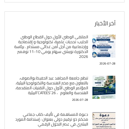
آخر الأخبار
الملتقى الوطني الأول حول القطاع الوطني
للحليب: تحديات علمية، تكنولوجية و إقتصادية
وإجتماعية من أجل أمن غذائي مستدام . برئاسة
الدكتورة نويشي سهام يومي 10-11 نوفمبر
2026
2026-07-28
تنظم جامعة المجاهد عبد الحفيظ بوالصوف،
بالتعاون مع مخبر الھندسة والتكنولوجيا البیئیة،
المؤتمر الوطني الأول حول التقنيات المتقدمة،
الھندسة والعلوم ، CATEES’26’البیئية
2026-07-28
دعوة للمساهمة في تأليف كتاب جماعي
محكم ذو ترقيم دولي بعنوان : إستدامة المورد
البشري في عصر التحول الرقمي