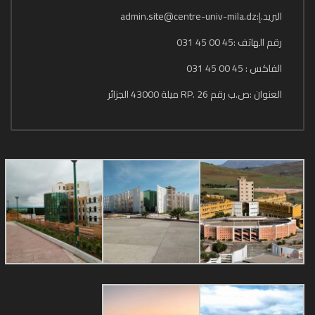
البريد.إ:admin.site@centre-univ-mila.dz
رقم الهاتف :45 00 45 031
الفاكس : 45 00 45 031
العنوان :ص.ب رقم 26 .RP ميلة 43000 الجزائر