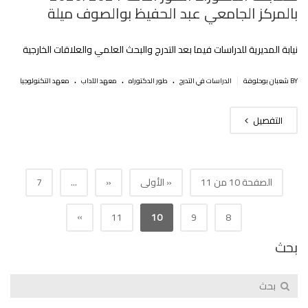
بالمركز الجامعي عبد الحفيظ بوالصوف ميلة
نيابة المديرية للدراسات فيما بعد التدرج والبحث العلمي والعلاقات الخارجية
.
.
.
|
BY شعبان بوحلوفة
الدراسات في التدرج
طور الدكتوراه
معهد الآداب
معهد التكنولوجيا
التفصيل
الصفحة 10 من 11
« الأولى
«
...
7
»
11
10
9
8
بحث