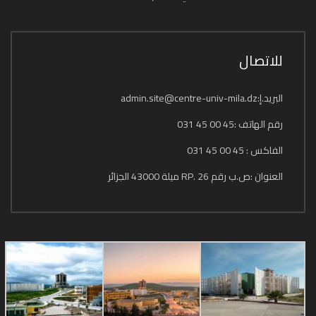
للاتصال
البريد.إ:admin.site@centre-univ-mila.dz
رقم الهاتف :45 00 45 031
الفاكس : 45 00 45 031
العنوان :ص.ب رقم 26 .RP ميلة 43000 الجزائر