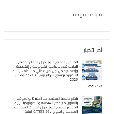
مواعيد مهمة
آخر الأخبار
الملتقى الوطني الأول حول القطاع الوطني
للحليب: تحديات علمية، تكنولوجية و إقتصادية
وإجتماعية من أجل أمن غذائي مستدام . برئاسة
الدكتورة نويشي سهام يومي 10-11 نوفمبر
2026
2026-07-28
تنظم جامعة المجاهد عبد الحفيظ بوالصوف،
بالتعاون مع مخبر الھندسة والتكنولوجيا البیئیة،
المؤتمر الوطني الأول حول التقنيات المتقدمة،
الھندسة والعلوم ، CATEES’26’البیئية