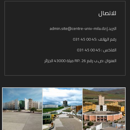
للاتصال
البريد.إ:admin.site@centre-univ-mila.dz
رقم الهاتف :45 00 45 031
الفاكس : 45 00 45 031
العنوان :ص.ب رقم 26 .RP ميلة 43000 الجزائر