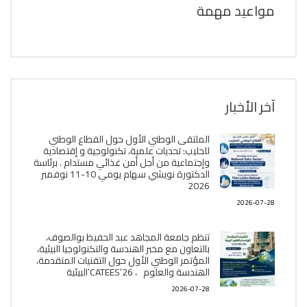
مواعيد مهمة
آخر الأخبار
الملتقى الوطني الأول حول القطاع الوطني
للحليب: تحديات علمية، تكنولوجية و إقتصادية
وإجتماعية من أجل أمن غذائي مستدام . برئاسة
الدكتورة نويشي سهام يومي 10-11 نوفمبر
2026
2026-07-28
تنظم جامعة المجاهد عبد الحفيظ بوالصوف،
بالتعاون مع مخبر الھندسة والتكنولوجيا البیئیة،
المؤتمر الوطني الأول حول التقنيات المتقدمة،
الھندسة والعلوم ، CATEES’26’البیئية
2026-07-28