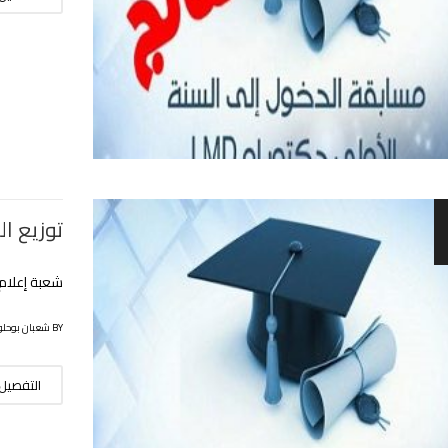
توزيع ال
شعبة إعلام آلي ليوم 022
BY شعبان بوحلوفة
التفصيل