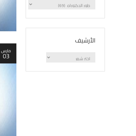
الإعلانات
حسب
الفئة
اﻷرشيف
مارس
03
اﻷرشيف