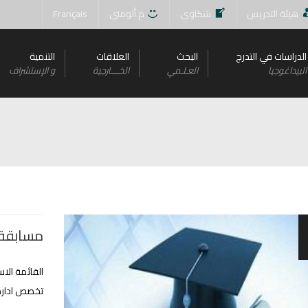
هيئة التدريس
شكاوي
م.ألومني
Français
الدراسات في التدرج
البحث
العلاقات
التنمية
البيداغوجيا
العـلـمي
الخــــارجية
و اﻹستشراف
مسابقة 
تخصص ادارة