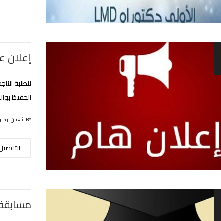
إعلان ع
الحفيظ بوا
BY شعبان بوحلوفة
التفصيل
مسابقة ال