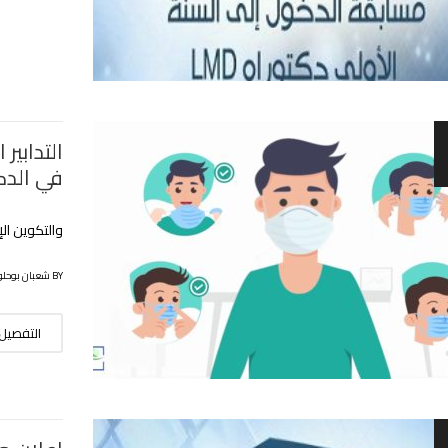
التدابير
في الدكت
والتكوين الإق
BY شعبان بوحلوفة
التفصيل