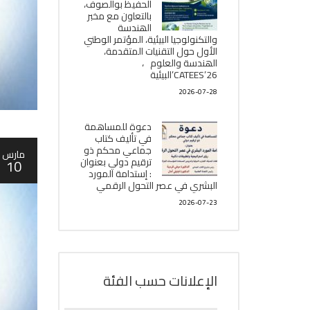
الحفيظ بوالصوف،
بالتعاون مع مخبر
الھندسة
والتكنولوجيا البیئیة، المؤتمر الوطني
الأول حول التقنيات المتقدمة،
الھندسة والعلوم ،
CATEES’26’البیئية
2026-07-28
دعوة للمساهمة
في تأليف كتاب
جماعي محكم ذو
مارس
ترقيم دولي بعنوان
10
: إستدامة المورد
البشري في عصر التحول الرقمي
2026-07-23
الإعلانات حسب الفئة