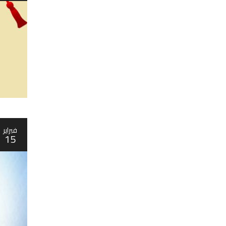
فبراير
15