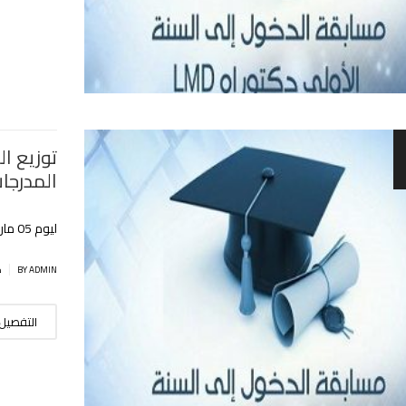
توزيع ا
المدرجا
ليوم 05 مارس 2022 تخصص رياضيات + علوم بيولوجيا
|
BY ADMIN
ط
التفصيل