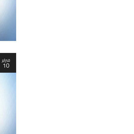
فبراير
10