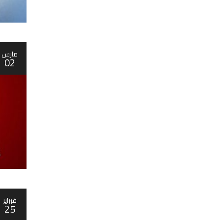
مارس
02
فبراير
25