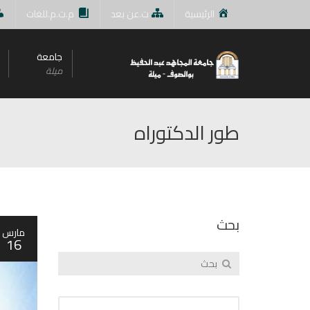
الرئيسية
ت.عن بعد
م.ت.م.للغات
جامعة
ميلة
طور الدكتوراه
بحث
مارس
16