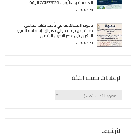
الھندسة والعلوم ، CATEES’26’البیئية
2026-07-28
دعوة للمساهمة في تأليف كتاب جماعي
محكم ذو ترقيم دولي بعنوان : إستدامة المورد
البشري في عصر التحول الرقمي
2026-07-23
الإعلانات حسب الفئة
الإعلانات
حسب
الفئة
اﻷرشيف