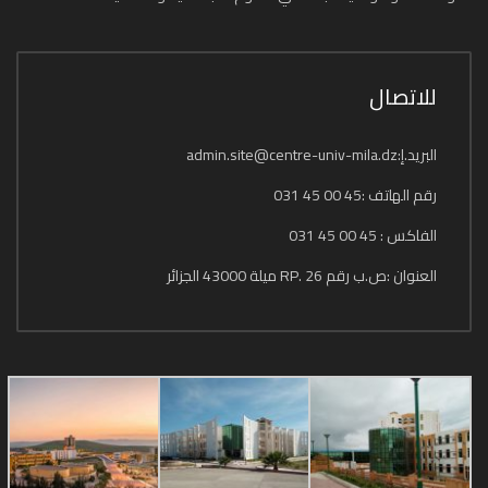
للاتصال
البريد.إ:admin.site@centre-univ-mila.dz
رقم الهاتف :45 00 45 031
الفاكس : 45 00 45 031
العنوان :ص.ب رقم 26 .RP ميلة 43000 الجزائر