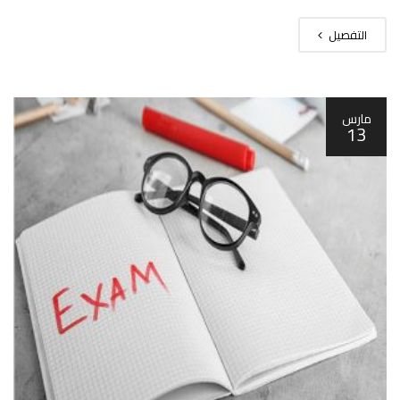
التفصيل
مارس
13