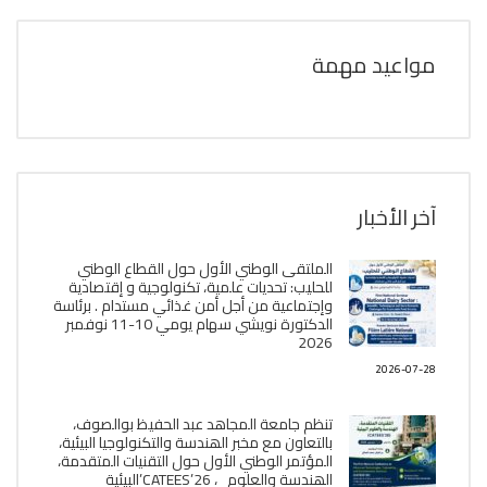
مواعيد مهمة
آخر الأخبار
الملتقى الوطني الأول حول القطاع الوطني
للحليب: تحديات علمية، تكنولوجية و إقتصادية
وإجتماعية من أجل أمن غذائي مستدام . برئاسة
الدكتورة نويشي سهام يومي 10-11 نوفمبر
2026
2026-07-28
تنظم جامعة المجاهد عبد الحفيظ بوالصوف،
بالتعاون مع مخبر الھندسة والتكنولوجيا البیئیة،
المؤتمر الوطني الأول حول التقنيات المتقدمة،
الھندسة والعلوم ، CATEES’26’البیئية