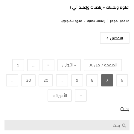
(علوم وتقنيات +رياضيات وإعلام آلي )
.
|
BY محرر الموقع
إعلانات للطلبة
معهد التكنولوجيا
التفصيل
الصفحة 7 من 30
« الأولى
«
...
5
...
30
20
...
9
8
7
6
»
الأخيرة »
بحث